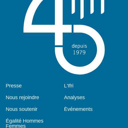
Pied
Presse
Navigation
L'Ifri
de
principale
page
Nous rejoindre
Analyses
Nous soutenir
Événements
Égalité Hommes
Femmes