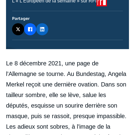
Nom
L'« L’Européen de la semaine » sur RFI
du
journal,
revue
Partager
ou
émission
Contenu
Le 8 décembre 2021, une page de
intervention
médiatique
l’Allemagne se tourne. Au Bundestag, Angela
Merkel reçoit une dernière ovation. Dans son
tailleur sombre, elle se lève, salue les
députés, esquisse un sourire derrière son
masque, puis se rassoit, presque impassible.
Les adieux sont sobres, à l’image de la