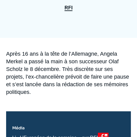
Se connecter
RFI
Nous soutenir
Accroche
Après 16 ans à la tête de l’Allemagne, Angela
Merkel a passé la main à son successeur Olaf
Scholz le 8 décembre. Très discrète sur ses
projets, l’ex-chancelière prévoit de faire une pause
et s’est lancée dans la rédaction de ses mémoires
politiques.
Média
Logo