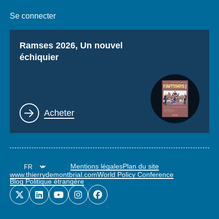
Se connecter
Titre
Ramses 2026, Un nouvel
échiquier
Lien
Acheter
Mentions légales
Plan du site
www.thierrydemontbrial.com
World Policy Conference
Blog Politique étrangère