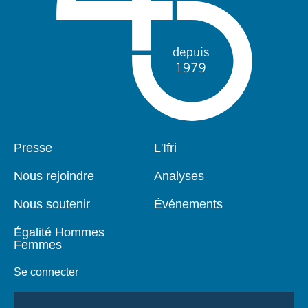
Pied
Presse
Navigation
L'Ifri
de
principale
page
Nous rejoindre
Analyses
Nous soutenir
Événements
Égalité Hommes
Femmes
Se connecter