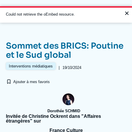
Aller
Panneau de gestion des cookies
au
contenu
Message
Could not retrieve the oEmbed resource.
principal
d'erreur
Sommet des BRICS: Poutine
Navigation
et le Sud global
principale
L'Ifri
Interventions médiatiques
|
19/10/2024
Ajouter à mes favoris
Analyses
À propos de l'Ifri
Recherches fréquentes
Événements
L'Ifri en bref
Proche-Orient
Dorothée SCHMID
Invitée de Christine Ockrent dans "Affaires
étrangères" sur
France Culture