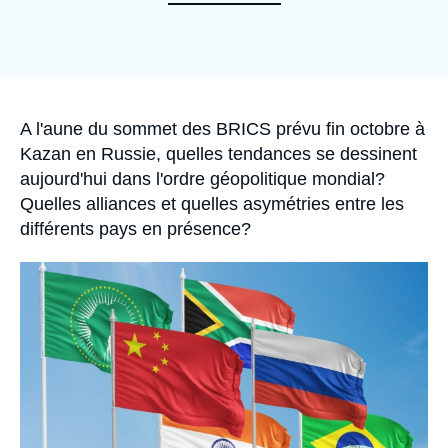
Se connecter
Nous soutenir
Accroche
A l'aune du sommet des BRICS prévu fin octobre à
Kazan en Russie, quelles tendances se dessinent
aujourd'hui dans l'ordre géopolitique mondial?
Quelles alliances et quelles asymétries entre les
différents pays en présence?
Image
principale
médiatique