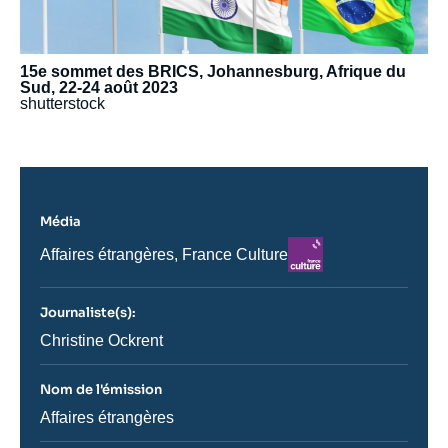
15e sommet des BRICS, Johannesburg, Afrique du
Sud, 22-24 août 2023
shutterstock
Média
Logo
Nom
Affaires étrangères, France Culture
du
journal,
revue
Journaliste(s):
ou
émission
Journaliste
Christine Ockrent
Nom de l'émission
Nom
Affaires étrangères
de