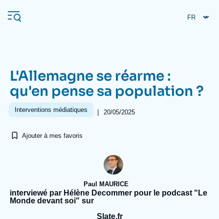
Aller
Panneau de gestion des cookies
au
contenu
principal
L'Allemagne se réarme :
Navigation
qu'en pense sa population ?
principale
L'Ifri
Interventions médiatiques
|
20/05/2025
Ajouter à mes favoris
Analyses
À propos de l'Ifri
Recherches fréquentes
Événements
L'Ifri en bref
Proche-Orient
Paul MAURICE
interviewé par Hélène Decommer pour le podcast "Le
Monde devant soi" sur
Slate.fr