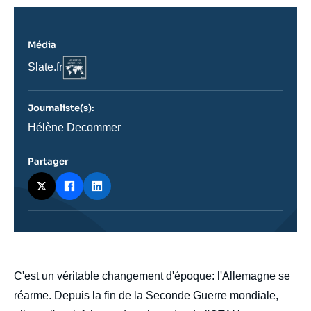
Média
Logo
Nom
Slate.fr
du
journal,
revue
Journaliste(s):
ou
émission
Journaliste
Hélène Decommer
Partager
body
C'est un véritable changement d'époque: l'Allemagne se
réarme. Depuis la fin de la Seconde Guerre mondiale,