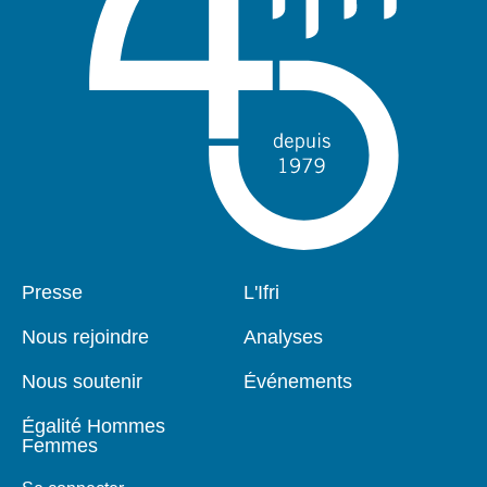
Pied
Presse
Navigation
L'Ifri
de
principale
page
Nous rejoindre
Analyses
Nous soutenir
Événements
Égalité Hommes
Femmes