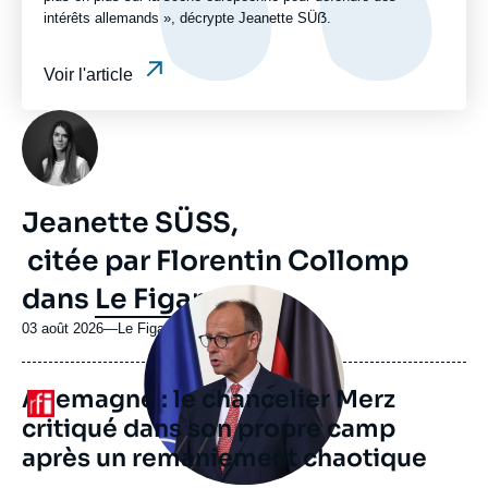
intérêts allemands », décrypte Jeanette SÜẞ.
Voir l'article
Photo
Jeanette SÜẞ,
citée par Florentin Collomp
dans
Le Figaro
Image
principale
médiatique
03 août 2026
—
Nom
Le Figaro
du
journal,
Allemagne : le chancelier Merz
revue
Logo
ou
critiqué dans son propre camp
émission
après un remaniement chaotique