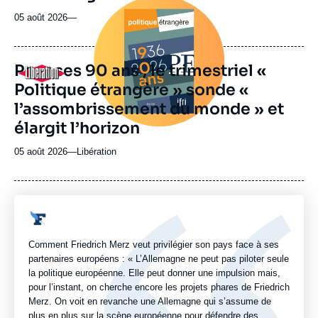
Image
principale
05 août 2026
—
médiatique
Pour ses 90 ans , le trimestriel «
Logo
Politique étrangère » sonde «
l’assombrissement du monde » et
élargit l’horizon
05 août 2026
—
Nom
Libération
du
journal,
revue
ou
Logo
émission
Comment Friedrich Merz veut privilégier son pays face à ses
partenaires européens : « L’Allemagne ne peut pas piloter seule
la politique européenne. Elle peut donner une impulsion mais,
pour l’instant, on cherche encore les projets phares de Friedrich
Merz. On voit en revanche une Allemagne qui s’assume de
plus en plus sur la scène européenne pour défendre des