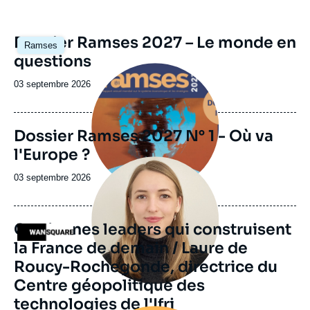
Image
Dossier Ramses 2027 – Le monde en
Ramses
principale
questions
Image
principale
Date
03 septembre 2026
de
publication
Dossier Ramses 2027 N° 1 - Où va
l'Europe ?
Image
principale
Date
03 septembre 2026
médiatique
de
publication
Ces jeunes leaders qui construisent
Logo
la France de demain / Laure de
Roucy-Rochegonde, directrice du
Centre géopolitique des
technologies de l'Ifri