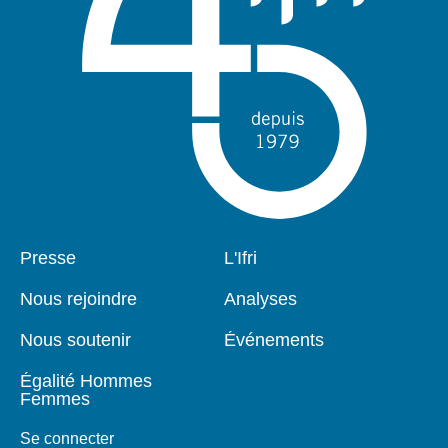
Pied
Presse
Navigation
L'Ifri
de
principale
page
Nous rejoindre
Analyses
Nous soutenir
Événements
Égalité Hommes
Femmes
Se connecter