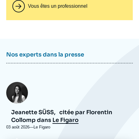
Vous êtes un professionnel
Nos experts dans la presse
Photo
Jeanette SÜẞ,
citée par Florentin
Collomp dans
Le Figaro
03 août 2026
—
Nom
Le Figaro
du