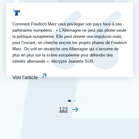
journal,
revue
Logo
ou
émission
Comment Friedrich Merz veut privilégier son pays face à ses
partenaires européens : « L’Allemagne ne peut pas piloter seule
la politique européenne. Elle peut donner une impulsion mais,
pour l’instant, on cherche encore les projets phares de Friedrich
Merz. On voit en revanche une Allemagne qui s’assume de
plus en plus sur la scène européenne pour défendre des
intérêts allemands », décrypte Jeanette SÜẞ.
Voir l'article
Page
1
Page
2
Page
3
Pagination