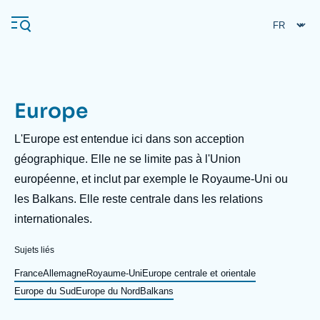
Aller
Panneau de gestion des cookies
au
contenu
principal
Europe
Navigation
principale
Description
L'Europe est entendue ici dans son acception
L'Ifri
géographique. Elle ne se limite pas à l'Union
européenne, et inclut par exemple le Royaume-Uni ou
les Balkans. Elle reste centrale dans les relations
Analyses
internationales.
À propos de l'Ifri
Recherches fréquentes
Sujets liés
Événements
L'Ifri en bref
Proche-Orient
France
Allemagne
Royaume-Uni
Europe centrale et orientale
Europe du Sud
Europe du Nord
Balkans