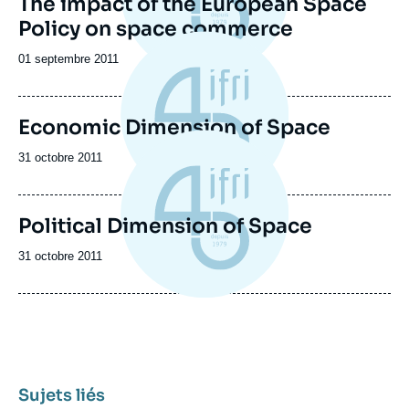
The impact of the European Space
Policy on space commerce
Date
01 septembre 2011
de
publication
Economic Dimension of Space
Date
31 octobre 2011
de
publication
Political Dimension of Space
Date
31 octobre 2011
de
publication
Sujets liés