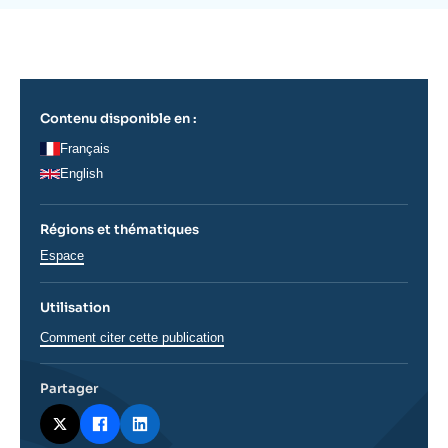
Se connecter
de
la
publication
Nous soutenir
Contenu disponible en :
Français
English
Régions et thématiques
Thématiques
Espace
analyses
Utilisation
Comment citer cette publication
Partager