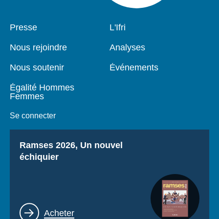
Pied
Presse
Navigation
L'Ifri
de
principale
page
Nous rejoindre
Analyses
Nous soutenir
Événements
Égalité Hommes
Femmes
Se connecter
Titre
Ramses 2026, Un nouvel
échiquier
Lien
Acheter