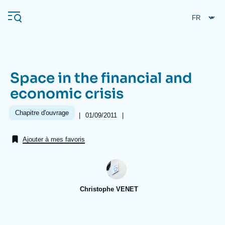
Aller
Panneau de gestion des cookies
au
contenu
principal
Space in the financial and
Navigation
economic crisis
principale
L'Ifri
Chapitre d'ouvrage
|
Date
01/09/2011
|
Références
de
publication
Ajouter à mes favoris
Analyses
À propos de l'Ifri
Recherches fréquentes
Événements
L'Ifri en bref
Proche-Orient
Christophe VENET
Image
de
couverture