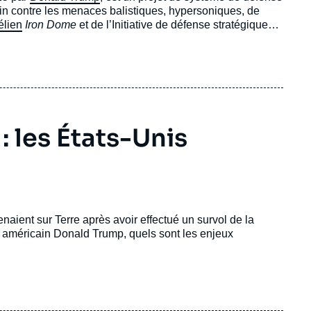
icain contre les menaces balistiques, hypersoniques, de
élien
Iron Dome
et de l’Initiative de défense stratégique
tecture multicouche intégrant des capteurs et des
intercepteurs orbitaux capables de détruire des missiles
: les États-Unis
enaient sur Terre après avoir effectué un survol de la
ent américain Donald Trump, quels sont les enjeux