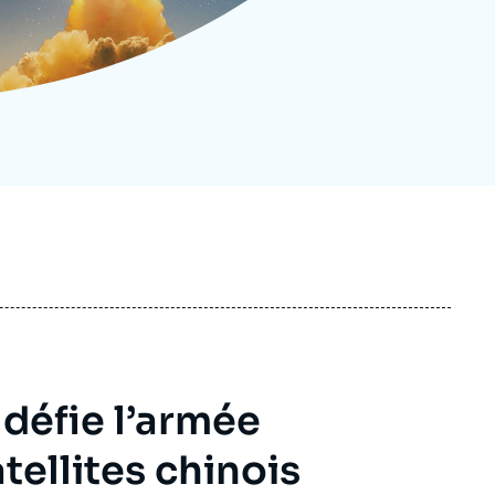
ecrutement
écurité - Défense
ocuments de référence
echnologie
défie l’armée
tellites chinois