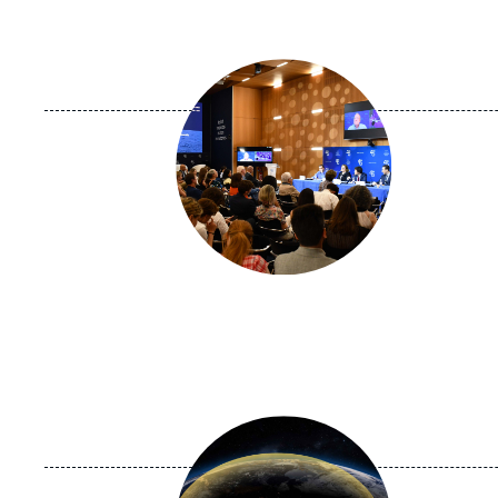
Image
principale
médiatique
Image
principale
médiatique