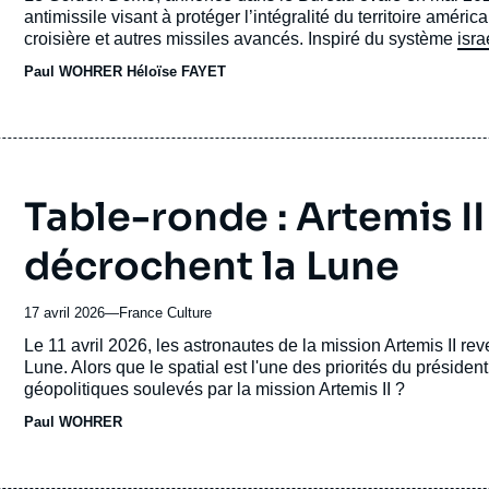
publication
antimissile visant à protéger l’intégralité du territoire amér
croisière et autres missiles avancés. Inspiré du système
isra
(IDS) des années 1980, ce programme s’appuie sur une archi
Paul WOHRER
Héloïse FAYET
intercepteurs, dont une composante spatiale comprenant des 
lors de leur phase de lancement.
Table-ronde : Artemis II 
décrochent la Lune
17 avril 2026
—
Nom
France Culture
du
Accroche
Le 11 avril 2026, les astronautes de la mission Artemis II rev
journal,
Lune. Alors que le spatial est l'une des priorités du présid
revue
géopolitiques soulevés par la mission Artemis II ?
ou
Paul WOHRER
émission