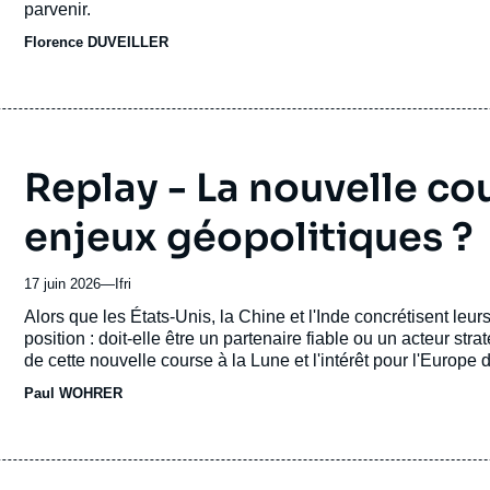
parvenir.
Florence DUVEILLER
Replay - La nouvelle cou
enjeux géopolitiques ?
17 juin 2026
—
Nom
Ifri
du
Accroche
Alors que les États-Unis, la Chine et l'Inde concrétisent leur
journal,
position : doit-elle être un partenaire fiable ou un acteur s
revue
de cette nouvelle course à la Lune et l'intérêt pour l'Europe
ou
partenariats et ses ambitions industrielles. Les intervenants
Paul WOHRER
émission
nouvelle course à la Lune constitue pour l'Europe un levier 
un prolongement de ses dépendances.