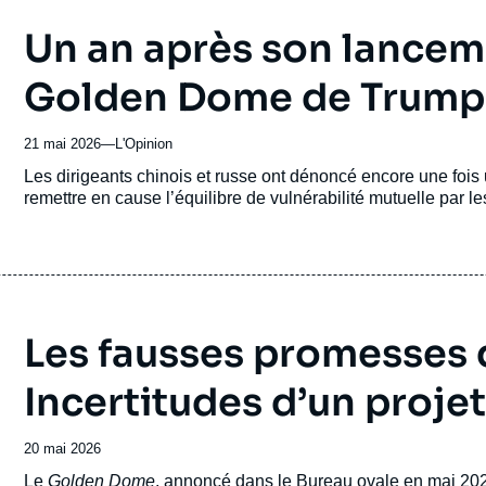
Un an après son lanceme
Golden Dome de Trump 
21 mai 2026
—
Nom
L'Opinion
du
Accroche
Les dirigeants chinois et russe ont dénoncé encore une fois 
journal,
remettre en cause l’équilibre de vulnérabilité mutuelle par l
revue
ou
émission
Les fausses promesses
Incertitudes d’un projet
Date
20 mai 2026
de
Accroche
Le
Golden Dome
, annoncé dans le Bureau ovale en mai 20