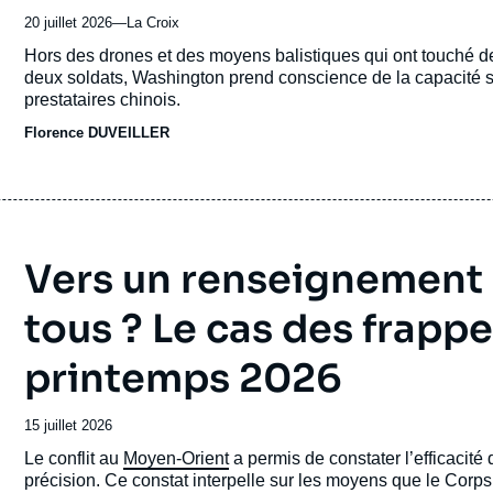
20 juillet 2026
—
Nom
La Croix
du
Accroche
Hors des drones et des moyens balistiques qui ont touché de
journal,
deux soldats, Washington prend conscience de la capacité sp
revue
prestataires chinois.
ou
Florence DUVEILLER
émission
Vers un renseignement s
tous ? Le cas des frapp
printemps 2026
Date
15 juillet 2026
de
Accroche
Le conflit au
Moyen-Orient
a permis de constater l’efficacité
publication
précision. Ce constat interpelle sur les moyens que le Corp