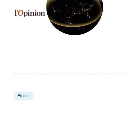
Logo
Image
principale
Études