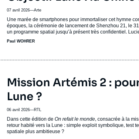
07 avril 2026
—
Nom
Arte
du
Accroche
Une marée de smartphones pour immortaliser cet hymne co
journal,
époques, la cérémonie de lancement de Shenzhou 21, le 31 
revue
un programme spatial jusqu’à présent très confidentiel. Luci
ou
montre comment le pays forge sa vision de la conquête de l
Paul WOHRER
émission
Espace
au sein du
Centre géopolitique des technologies
à l
autres puissances spatiales.
Mission Artémis 2 : pour
Lune ?
06 avril 2026
—
Nom
RTL
du
Accroche
Dans cette édition de
On refait le monde
, consacrée à la miss
journal,
retour habité vers la Lune : simple exploit symbolique, test 
revue
spatiale plus ambitieuse ?
ou