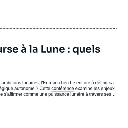
rse à la Lune : quels
s ambitions lunaires, l'Europe cherche encore à définir sa
tratégique autonome ? Cette
conférence
examine les enjeux
 de s'affirmer comme une puissance lunaire à travers ses
 se demandent également si la participation à cette
pour son autonomie stratégique et sa cohésion interne, ou