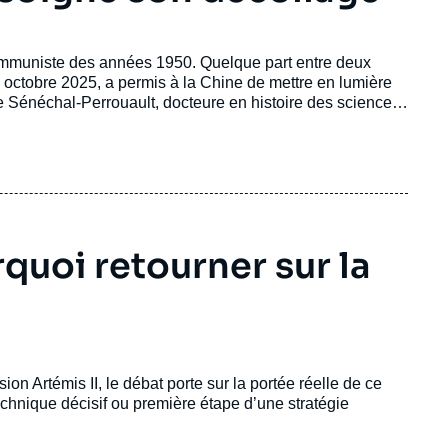
mmuniste des années 1950. Quelque part entre deux
octobre 2025, a permis à la Chine de mettre en lumière
e Sénéchal-Perrouault, docteure en histoire des sciences,
’espace.
Paul Wohrer
, responsable du
Programme
’Ifri, passe en revue les stratégies de communication des
quoi retourner sur la
ion Artémis II, le débat porte sur la portée réelle de ce
technique décisif ou première étape d’une stratégie