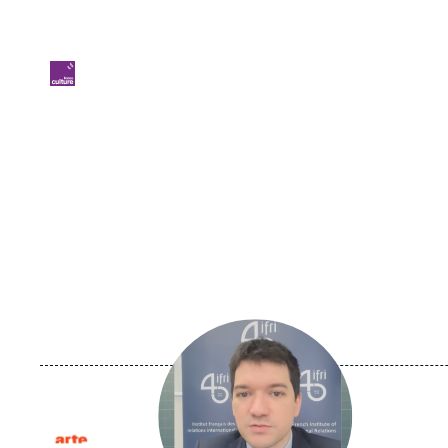
Logo
Image
principale
médiatique
Logo