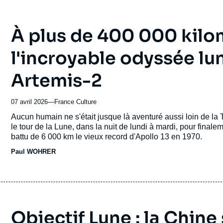
À plus de 400 000 kilom
l'incroyable odyssée lun
Artemis-2
07 avril 2026
—
Nom
France Culture
du
Accroche
Aucun humain ne s'était jusque là aventuré aussi loin de la T
journal,
le tour de la Lune, dans la nuit de lundi à mardi, pour finale
revue
battu de 6 000 km le vieux record d'Apollo 13 en 1970.
ou
Paul WOHRER
émission
Objectif Lune : la Chin