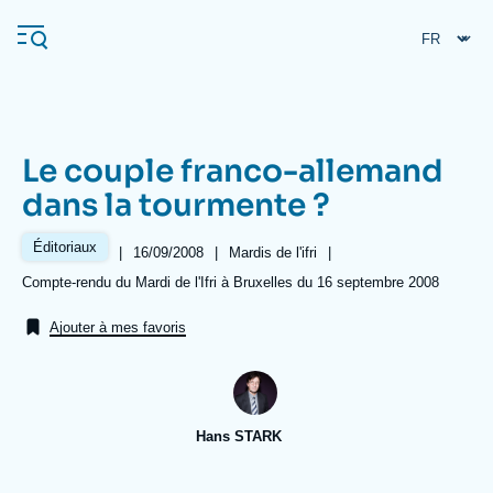
Aller
Panneau de gestion des cookies
au
contenu
principal
Le couple franco-allemand
Navigation
dans la tourmente ?
principale
L'Ifri
Éditoriaux
|
Date
16/09/2008
|
Référence
Mardis de l'ifri
|
de
taxonomie
Références
Compte-rendu du Mardi de l'Ifri à Bruxelles du 16 septembre 2008
publication
collections
Analyses
Ajouter à mes favoris
À propos de l'Ifri
Recherches fréquentes
Événements
L'Ifri en bref
Proche-Orient
Hans STARK
Image