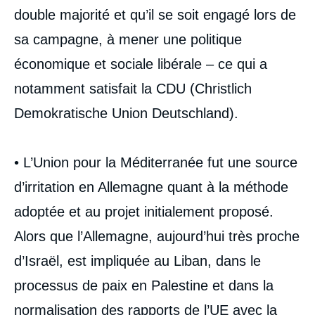
double majorité et qu’il se soit engagé lors de
sa campagne, à mener une politique
économique et sociale libérale – ce qui a
Image
de
notamment satisfait la CDU (Christlich
couverture
de
Demokratische Union Deutschland).
la
publication
• L’Union pour la Méditerranée fut une source
d’irritation en Allemagne quant à la méthode
Hans STARK, « Le couple franco-allemand
dans la tourmente ? », Éditoriaux, Mardis de
adoptée et au projet initialement proposé.
l'ifri, Ifri, 16 septembre 2008.
Alors que l’Allemagne, aujourd’hui très proche
Copier
d’Israël, est impliquée au Liban, dans le
processus de paix en Palestine et dans la
normalisation des rapports de l’UE avec la