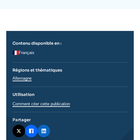
de
Se connecter
couverture
de
la
Nous soutenir
publication
Contenu disponible en :
Français
Régions et thématiques
Régions
Allemagne
Utilisation
Comment citer cette publication
Partager