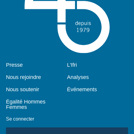
Pied
Presse
Navigation
L'Ifri
de
principale
page
Nous rejoindre
Analyses
Nous soutenir
Événements
Égalité Hommes
Femmes
Se connecter