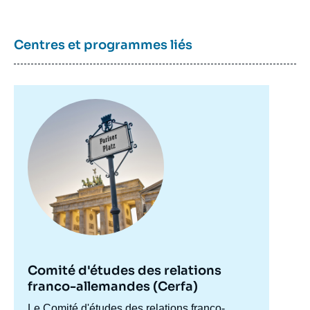
Centres et programmes liés
Image
principale
Comité d'études des relations
franco-allemandes (Cerfa)
Accroche
Le Comité d'études des relations franco-