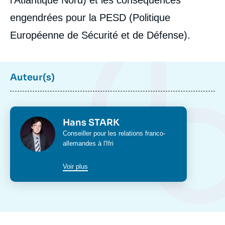
l’Atlantique Nord) et les conséquences
engendrées pour la PESD (Politique
Européenne de Sécurité et de Défense).
Auteur(s)
Photo
Hans STARK
Intitulé
Conseiller pour les relations franco-
du
allemandes à l'Ifri
poste
Voir plus