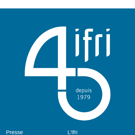
Pied
Presse
Navigation
L'Ifri