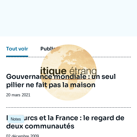
Se connecter
Nous soutenir
Image
Tout voir
Publications
principale
Gouvernance mondiale : un seul
pilier ne fait pas la maison
Date
20 mars 2021
de
publication
Les Turcs et la France : le regard de
Notes
deux communautés
Date
02 décembre 2009