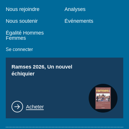
de
principale
page
Nous rejoindre
Analyses
Nous soutenir
Événements
Égalité Hommes
Femmes
Se connecter
Titre
Ramses 2026, Un nouvel
échiquier
Lien
Acheter