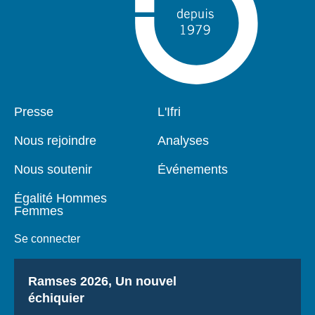
Pied
Presse
Navigation
L'Ifri
de
principale
page
Nous rejoindre
Analyses
Nous soutenir
Événements
Égalité Hommes
Femmes
Se connecter
Titre
Ramses 2026, Un nouvel
échiquier