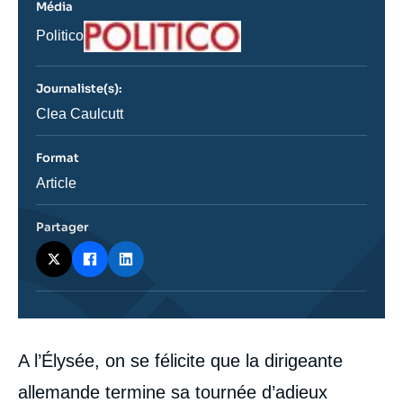
Média
Logo
Nom
Politico
du
journal,
revue
Journaliste(s):
ou
émission
Journaliste
Clea Caulcutt
Format
Catégorie
Article
journalistique
Partager
Contenu
A l’Élysée, on se félicite que la dirigeante
intervention
médiatique
allemande termine sa tournée d’adieux