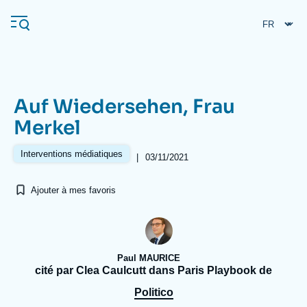
Aller
Panneau de gestion des cookies
au
contenu
principal
Auf Wiedersehen, Frau
Navigation
Merkel
principale
L'Ifri
Interventions médiatiques
|
03/11/2021
Ajouter à mes favoris
Analyses
À propos de l'Ifri
Recherches fréquentes
Événements
L'Ifri en bref
Proche-Orient
Paul MAURICE
cité par Clea Caulcutt dans Paris Playbook de
Politico