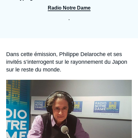
Se connecter
Radio Notre Dame
Nous soutenir
.
Accroche
Dans cette émission, Philippe Delaroche et ses
invités s’interrogent sur le rayonnement du Japon
sur le reste du monde.
Image
principale
médiatique