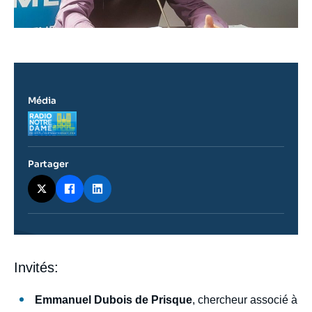
Média
Logo
Partager
Contenu
Invités
:
intervention
médiatique
Emmanuel Dubois de Prisque
, chercheur associé à