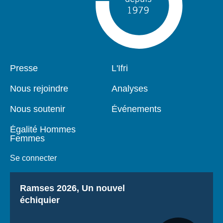
Pied
Presse
Navigation
L'Ifri
de
principale
page
Nous rejoindre
Analyses
Nous soutenir
Événements
Égalité Hommes
Femmes
Se connecter
Titre
Ramses 2026, Un nouvel
échiquier