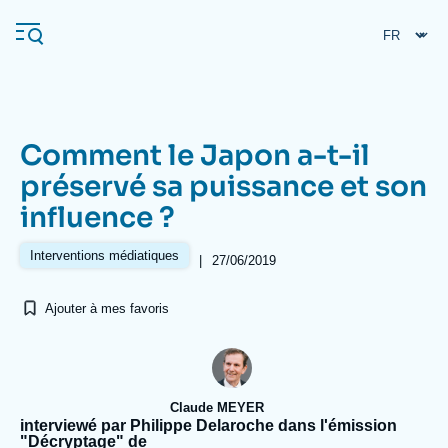
Aller
Panneau de gestion des cookies
au
contenu
principal
Comment le Japon a-t-il
Navigation
préservé sa puissance et son
principale
influence ?
L'Ifri
Interventions médiatiques
|
27/06/2019
Analyses
Ajouter à mes favoris
À propos de l'Ifri
Recherches fréquentes
Événements
L'Ifri en bref
Proche-Orient
Claude MEYER
interviewé par Philippe Delaroche dans l'émission
"Décryptage" de