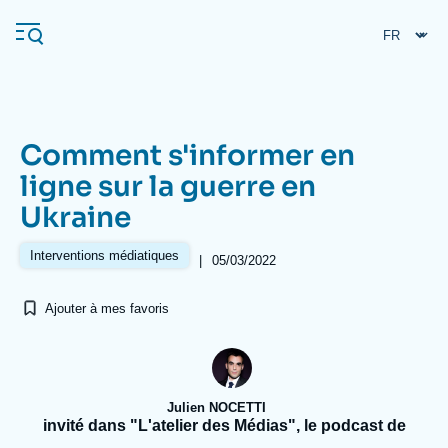
Aller
Panneau de gestion des cookies
au
contenu
principal
Comment s'informer en
Navigation
ligne sur la guerre en
principale
Ukraine
L'Ifri
Interventions médiatiques
|
05/03/2022
Analyses
Ajouter à mes favoris
À propos de l'Ifri
Recherches fréquentes
Événements
L'Ifri en bref
Proche-Orient
Julien NOCETTI
invité dans "L'atelier des Médias", le podcast de