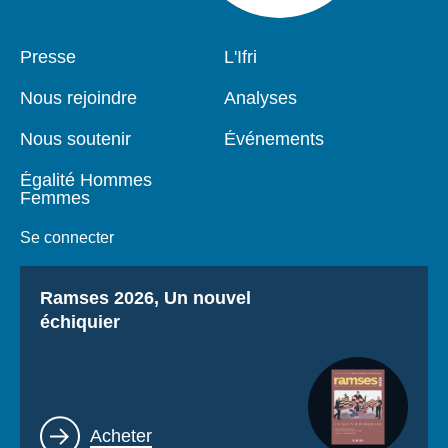
Pied
Presse
Navigation
L'Ifri
de
principale
page
Nous rejoindre
Analyses
Nous soutenir
Événements
Égalité Hommes
Femmes
Se connecter
Titre
Ramses 2026, Un nouvel
échiquier
Lien
Acheter