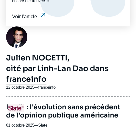
encore été trouvée. »
Voir l'article
Photo
Julien NOCETTI,
cité par Linh-Lan Dao dans
franceinfo
12 octobre 2025
—
Nom
franceinfo
du
journal,
URL
Israël : l'évolution sans précédent
revue
Logo
de
ou
de l'opinion publique américaine
Spotify
émission
01 octobre 2025
—
Nom
Slate
du