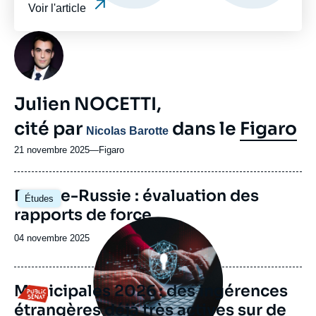
Voir l'article
Photo
Julien NOCETTI,
cité par
dans le
Figaro
Nicolas Barotte
21 novembre 2025
—
Nom
Figaro
du
journal,
Image
Europe-Russie : évaluation des
revue
Études
principale
ou
rapports de force
émission
Image
principale
Date
04 novembre 2025
médiatique
de
publication
Municipales 2026 : des ingérences
Logo
étrangères déjà très actives sur de