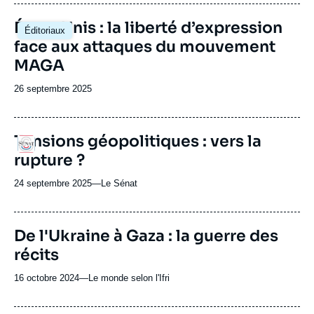
journal,
revue
Image
États-Unis : la liberté d’expression
Éditoriaux
ou
principale
face aux attaques du mouvement
émission
MAGA
Date
26 septembre 2025
de
publication
Tensions géopolitiques : vers la
Logo
rupture ?
24 septembre 2025
—
Nom
Le Sénat
du
journal,
revue
URL
De l'Ukraine à Gaza : la guerre des
ou
de
récits
Spotify
émission
16 octobre 2024
—
Nom
Le monde selon l'Ifri
du
journal,