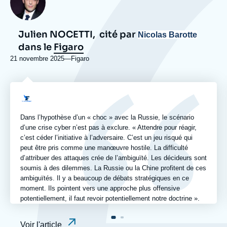
Julien NOCETTI,
cité par
Nicolas Barotte
dans le
Figaro
21 novembre 2025
—
Nom
Figaro
du
journal,
revue
Logo
ou
émission
Dans l’hypothèse d’un « choc » avec la Russie, le scénario
d’une crise cyber n’est pas à exclure. « Attendre pour réagir,
c’est céder l’initiative à l’adversaire. C’est un jeu risqué qui
peut être pris comme une manœuvre hostile. La difficulté
d’attribuer des attaques crée de l’ambiguïté. Les décideurs sont
soumis à des dilemmes. La Russie ou la Chine profitent de ces
ambiguïtés. Il y a beaucoup de débats stratégiques en ce
moment. Ils pointent vers une approche plus offensive
potentiellement, il faut revoir potentiellement notre doctrine ».
Voir l'article