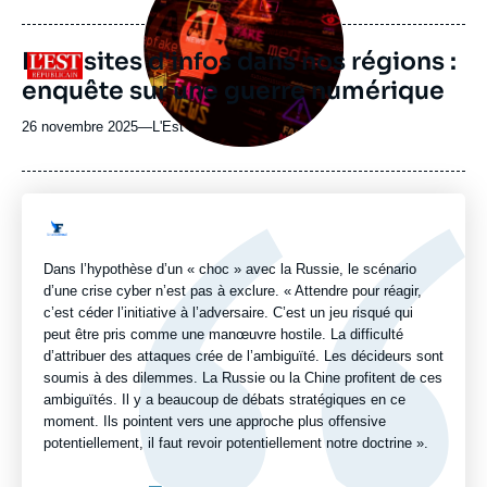
du
journal,
revue
Faux sites d'infos dans nos régions :
Logo
ou
enquête sur une guerre numérique
émission
26 novembre 2025
—
Nom
L'Est Républicain
du
journal,
revue
ou
Logo
émission
Dans l’hypothèse d’un « choc » avec la Russie, le scénario
d’une crise cyber n’est pas à exclure. « Attendre pour réagir,
c’est céder l’initiative à l’adversaire. C’est un jeu risqué qui
peut être pris comme une manœuvre hostile. La difficulté
d’attribuer des attaques crée de l’ambiguïté. Les décideurs sont
soumis à des dilemmes. La Russie ou la Chine profitent de ces
ambiguïtés. Il y a beaucoup de débats stratégiques en ce
moment. Ils pointent vers une approche plus offensive
potentiellement, il faut revoir potentiellement notre doctrine ».