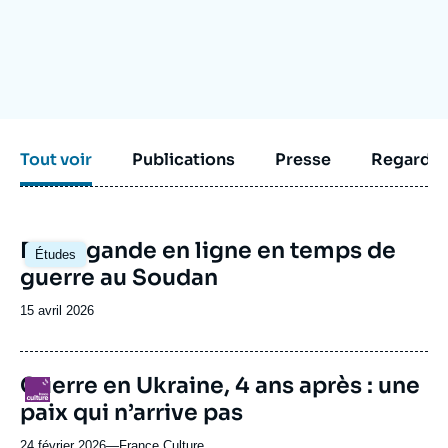
Se connecter
Nous soutenir
Tout voir
Publications
Presse
Regarder
Image
Propagande en ligne en temps de
Études
principale
guerre au Soudan
Date
15 avril 2026
de
publication
Guerre en Ukraine, 4 ans après : une
Logo
paix qui n’arrive pas
24 février 2026
—
Nom
France Culture