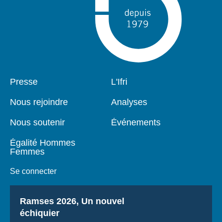
Pied
Presse
Navigation
L'Ifri
de
principale
page
Nous rejoindre
Analyses
Nous soutenir
Événements
Égalité Hommes
Femmes
Se connecter
Titre
Ramses 2026, Un nouvel
échiquier