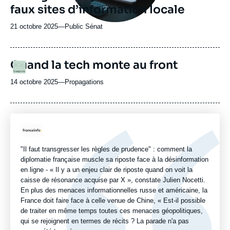
faux sites d’information locale
21 octobre 2025
—
Nom
Public Sénat
du
journal,
revue
URL
Quand la tech monte au front
Logo
ou
de
Spotify
émission
14 octobre 2025
—
Nom
Propagations
du
journal,
revue
ou
Logo
émission
"Il faut transgresser les règles de prudence" : comment la
diplomatie française muscle sa riposte face à la désinformation
en ligne - « Il y a un enjeu clair de riposte quand on voit la
caisse de résonance acquise par X », constate Julien Nocetti.
En plus des menaces informationnelles russe et américaine, la
France doit faire face à celle venue de Chine, « Est-il possible
de traiter en même temps toutes ces menaces géopolitiques,
qui se rejoignent en termes de récits ? La parade n'a pas