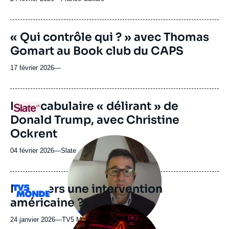
du
journal,
revue
« Qui contrôle qui ? » avec Thomas
ou
Gomart au Book club du CAPS
émission
17 février 2026
—
URL
Le vocabulaire « délirant » de
Logo
de
Donald Trump, avec Christine
Spotify
Ockrent
Image
principale
04 février 2026
—
Nom
Slate
médiatique
du
journal,
revue
Iran : vers une intervention
Logo
ou
américaine ?
émission
Image
principale
24 janvier 2026
—
Nom
TV5 Monde
médiatique