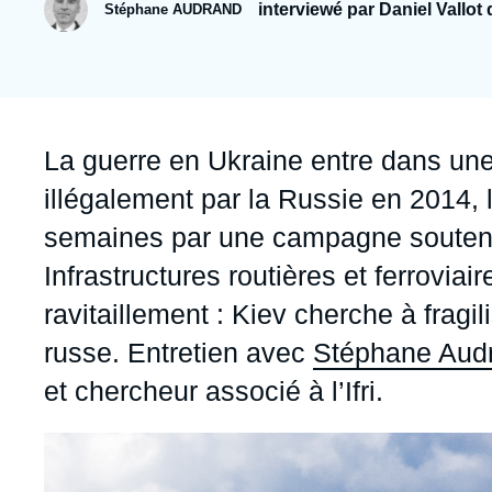
Jeudi 17 septembre 2026 17:30
interviewé par Daniel Vallot
Stéphane AUDRAND
Partenariats et réseaux
Intelligence artificielle
Nous soutenir en tant que professionnel
Guerre en Ukraine
OTAN
Accroche
La guerre en Ukraine entre dans une
illégalement par la Russie en 2014, 
semaines par une campagne soutenu
Infrastructures routières et ferroviair
ravitaillement : Kiev cherche à fragil
russe. Entretien avec
Stéphane Aud
et chercheur associé à l’Ifri.
Image
principale
médiatique