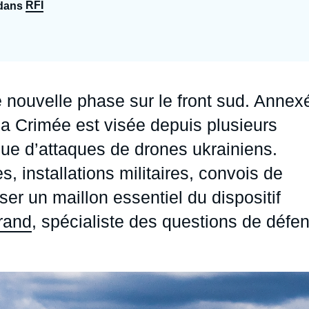
RFI
 dans
Ramses
Europe
R
S
Politique étrangère
Russie - Eurasie
D
T
Podcast
Afrique du Nord et Moyen-Orient
 nouvelle phase sur le front sud. Annex
la Crimée est visée depuis plusieurs
e d’attaques de drones ukrainiens.
es, installations militaires, convois de
iser un maillon essentiel du dispositif
rand
, spécialiste des questions de défe