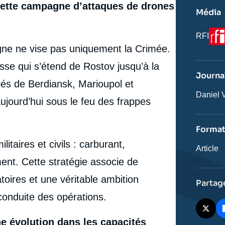
c cette campagne d’attaques de drones
Média
Log
Nom
RFI
du
gne ne vise pas uniquement la Crimée.
journal,
revue
usse qui s’étend de Rostov jusqu’à la
ou
Journal
émissio
pés de Berdiansk, Marioupol et
Journali
Daniel V
aujourd’hui sous le feu des frappes
Forma
ilitaires et civils : carburant,
Catégor
Article
journali
ent. Cette stratégie associe de
ires et une véritable ambition
Partag
conduite des opérations.
e évolution dans les capacités