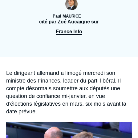
Se connecter
Paul MAURICE
Nous soutenir
cité par Zoé Aucaigne sur
France Info
Accroche
Le dirigeant allemand a limogé mercredi son
ministre des Finances, leader du parti libéral. Il
compte désormais soumettre aux députés une
question de confiance mi-janvier, en vue
d'élections législatives en mars, six mois avant la
date prévue.
Image
principale
médiatique