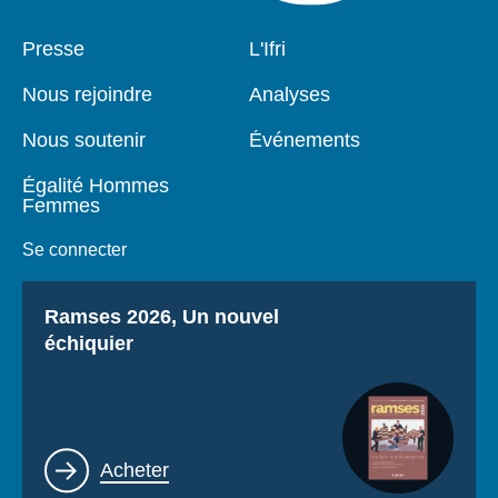
Pied
Presse
Navigation
L'Ifri
de
principale
page
Nous rejoindre
Analyses
Nous soutenir
Événements
Égalité Hommes
Femmes
Se connecter
Titre
Ramses 2026, Un nouvel
échiquier
Lien
Acheter