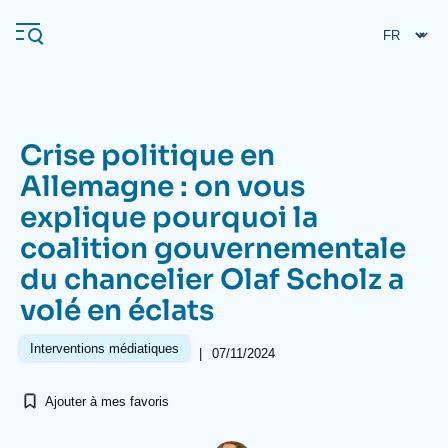
Aller
Panneau de gestion des cookies
au
contenu
principal
Crise politique en
Navigation
Allemagne : on vous
principale
explique pourquoi la
L'Ifri
coalition gouvernementale
du chancelier Olaf Scholz a
Analyses
volé en éclats
À propos de l'Ifri
Recherches fréquentes
Interventions médiatiques
Événements
|
07/11/2024
L'Ifri en bref
Proche-Orient
Ajouter à mes favoris