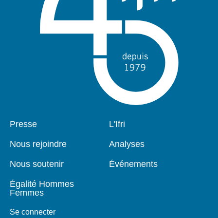
Pied
Presse
Navigation
L'Ifri
de
principale
page
Nous rejoindre
Analyses
Nous soutenir
Événements
Égalité Hommes
Femmes
Se connecter