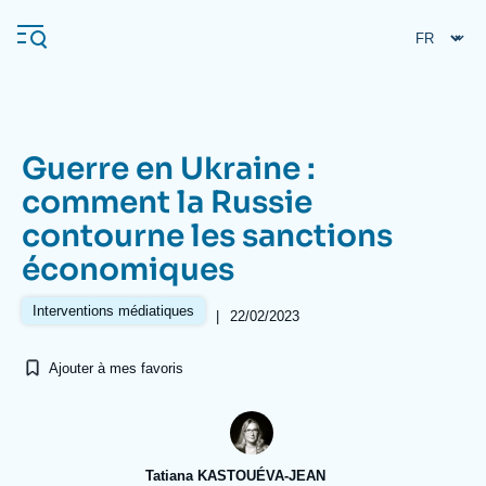
Aller
Panneau de gestion des cookies
au
contenu
principal
Guerre en Ukraine :
Navigation
comment la Russie
principale
contourne les sanctions
L'Ifri
économiques
Analyses
Interventions médiatiques
|
22/02/2023
À propos de l'Ifri
Recherches fréquentes
Ajouter à mes favoris
Événements
L'Ifri en bref
Proche-Orient
Tatiana KASTOUÉVA-JEAN