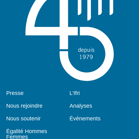
Pied
Presse
Navigation
L'Ifri
de
principale
page
Nous rejoindre
Analyses
Nous soutenir
Événements
Égalité Hommes
Femmes