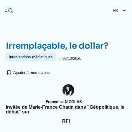
Aller
Panneau de gestion des cookies
au
contenu
principal
Irremplaçable, le dollar?
Navigation
principale
Interventions médiatiques
|
02/10/2020
L'Ifri
Ajouter à mes favoris
Analyses
À propos de l'Ifri
Recherches fréquentes
Françoise NICOLAS
Événements
L'Ifri en bref
Proche-Orient
invitée de Marie-France Chatin dans "Géopolitique, le
débat" sur
RFI