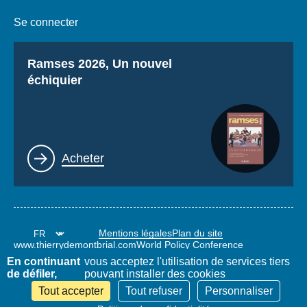
Se connecter
Titre
Ramses 2026, Un nouvel
échiquier
Lien
Acheter
Mentions légales
Plan du site
www.thierrydemontbrial.com
World Policy Conference
Blog Politique étrangère
En continuant
vous acceptez l'utilisation de services tiers
de défiler,
pouvant installer des cookies
Tout accepter
Tout refuser
Personnaliser