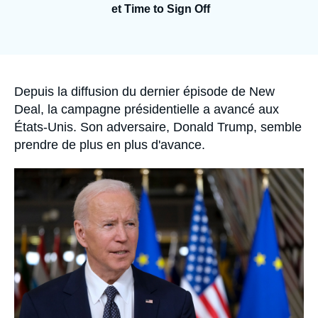
Se connecter
et Time to Sign Off
Nous soutenir
Accroche
Depuis la diffusion du dernier épisode de
New
Deal
, la campagne présidentielle a avancé aux
États-Unis. Son adversaire, Donald Trump, semble
prendre de plus en plus d'avance.
Image
principale
médiatique