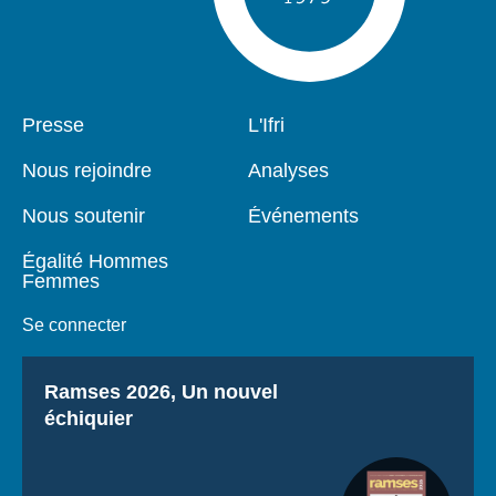
Pied
Presse
Navigation
L'Ifri
de
principale
page
Nous rejoindre
Analyses
Nous soutenir
Événements
Égalité Hommes
Femmes
Se connecter
Titre
Ramses 2026, Un nouvel
échiquier