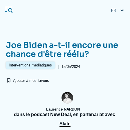
Aller
Panneau de gestion des cookies
au
contenu
principal
Joe Biden a-t-il encore une
Navigation
chance d'être réélu?
principale
L'Ifri
Interventions médiatiques
|
15/05/2024
Ajouter à mes favoris
Analyses
À propos de l'Ifri
Recherches fréquentes
Événements
L'Ifri en bref
Proche-Orient
Laurence NARDON
dans le podcast New Deal, en partenariat avec
Slate