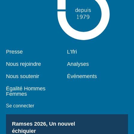
Pied
Presse
Navigation
L'Ifri
de
principale
page
Nous rejoindre
Analyses
Nous soutenir
Événements
Égalité Hommes
Femmes
Se connecter
Titre
Ramses 2026, Un nouvel
échiquier