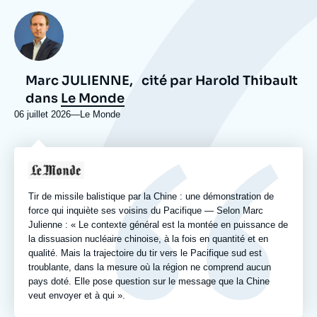
Photo
Marc JULIENNE,
cité par Harold Thibault
dans
Le Monde
06 juillet 2026
—
Nom
Le Monde
du
journal,
revue
Logo
ou
émission
Tir de missile balistique par la Chine : une démonstration de
force qui inquiète ses voisins du Pacifique — Selon Marc
Julienne : « Le contexte général est la montée en puissance de
la dissuasion nucléaire chinoise, à la fois en quantité et en
qualité. Mais la trajectoire du tir vers le Pacifique sud est
troublante, dans la mesure où la région ne comprend aucun
pays doté. Elle pose question sur le message que la Chine
veut envoyer et à qui ».