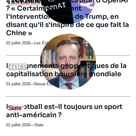
L'Etat américain au capital d'OpenAI
ou
? « Certains critiquent
émission
l'interventionnisme de Trump, en
disant qu'il s'inspire de ce que fait la
Chine »
Image
principale
02 juillet 2026
—
Nom
Les Échos
médiatique
du
journal,
revue
Enseignements géopolitiques de la
Logo
ou
capitalisation boursière mondiale
émission
01 juillet 2026
—
Nom
Revue Études
du
journal,
revue
URL
Le football est-il toujours un sport
Logo
ou
de
anti-américain ?
Spotify
émission
01 juillet 2026
—
Nom
Slate
du