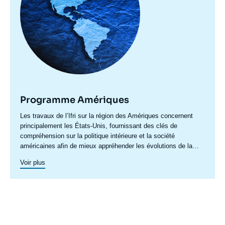
Programme Amériques
Accroche
Les travaux de l’Ifri sur la région des Amériques concernent
centre
principalement les États-Unis, fournissant des clés de
compréhension sur la politique intérieure et la société
américaines afin de mieux appréhender les évolutions de la
politique étrangère et de défense du pays ainsi les questions
Voir plus
transatlantiques et commerciales. Un axe spécifique sur
l’Amérique latine créé en 2023 permet de structurer une
recherche plus active sur cette région. Un
axe de recherche sur
le Canada
a été actif en 2015 et en 2016, dont les archives
restent accessibles.