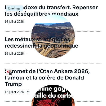
Image
Le paradoxe du transfert. Repenser
Briefings
principale
les déséquilibres mondiaux
Image
principale
Date
16 juillet 2026
médiatique
de
publication
Les métaux stratégiques
redessinent la géopolitique
15 juillet 2026
—
Sommet de l'Otan Ankara 2026,
Logo
l'amour et la colère de Donald
Trump
Image
principale
12 juillet 2026
—
Nom
rfi
médiatique
du
journal,