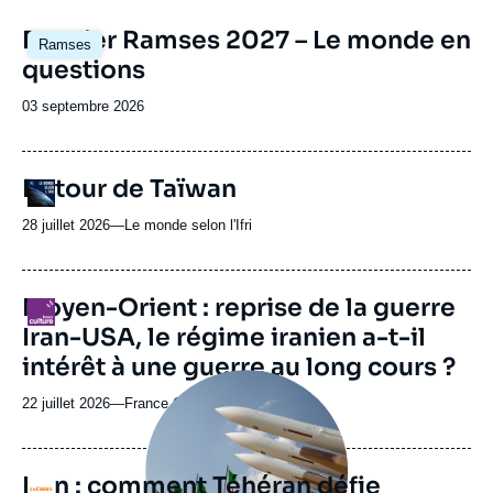
Image
Dossier Ramses 2027 – Le monde en
Ramses
principale
questions
Date
03 septembre 2026
de
publication
URL
Retour de Taïwan
Logo
de
Spotify
28 juillet 2026
—
Nom
Le monde selon l'Ifri
du
journal,
revue
URL
Moyen-Orient : reprise de la guerre
Logo
ou
de
Iran-USA, le régime iranien a-t-il
Spotify
émission
intérêt à une guerre au long cours ?
Image
principale
22 juillet 2026
—
Nom
France Culture
médiatique
du
journal,
revue
Iran : comment Téhéran défie
Logo
ou