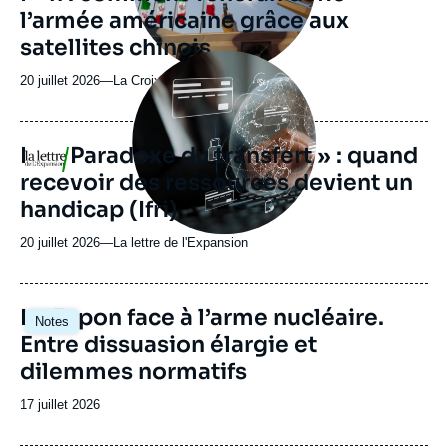
l’armée américaine grâce aux
émission
satellites chinois
Image
principale
20 juillet 2026
—
Nom
La Croix
médiatique
du
journal,
revue
Le « Paradoxe du transfert » : quand
Logo
ou
recevoir des ressources devient un
émission
handicap (Ifri)
20 juillet 2026
—
Nom
La lettre de l'Expansion
du
journal,
revue
Image
Le Japon face à l’arme nucléaire.
Notes
ou
principale
Entre dissuasion élargie et
émission
dilemmes normatifs
Date
17 juillet 2026
de
publication