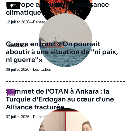
revue
L'Europe en quête de puissance
Logo
ou
climatique
émission
Image
principale
12 juillet 2026
—
Nom
Penser c'est chouette
médiatique
du
journal,
revue
Guerre en Iran : « On pourrait
Logo
ou
aboutir à une situation de ''ni paix,
émission
ni guerre''»
08 juillet 2026
—
Nom
Les Echos
du
journal,
revue
URL
Sommet de l'OTAN à Ankara : la
Logo
ou
de
Turquie d'Erdogan au cœur d'une
Spotify
émission
Alliance fracturée
Image
principale
07 juillet 2026
—
Nom
France Culture
médiatique
du
journal,