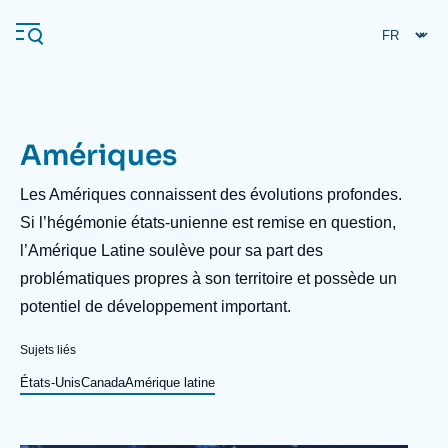
Aller
Panneau de gestion des cookies
au
contenu
principal
Amériques
Navigation
principale
Description
Les Amériques connaissent des évolutions profondes.
L'Ifri
Si l’hégémonie états-unienne est remise en question,
l’Amérique Latine soulève pour sa part des
problématiques propres à son territoire et possède un
Analyses
potentiel de développement important.
À propos de l'Ifri
Recherches fréquentes
Sujets liés
Événements
L'Ifri en bref
Proche-Orient
États-Unis
Canada
Amérique latine