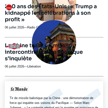
revue
250 ans des États-Unis : « Trump a
Logo
ou
kidnappé les célébrations à son
émission
profit »
Image
principale
06 juillet 2026
—
Nom
Radio Classique
médiatique
du
journal,
revue
La Chine teste un missile
Logo
ou
intercontinental, le Pacifique
émission
s’inquiète
06 juillet 2026
—
Nom
Libération
du
journal,
revue
ou
Logo
émission
Tir de missile balistique par la Chine : une démonstration de
force qui inquiète ses voisins du Pacifique — Selon Marc
Julienne : « Le contexte général est la montée en puissance de