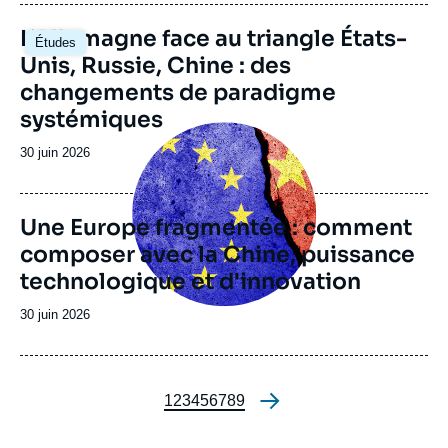
journal,
revue
Image
L’Allemagne face au triangle États-
Études
ou
principale
Unis, Russie, Chine : des
émission
changements de paradigme
systémiques
Image
principale
Date
30 juin 2026
de
publication
Une Europe fragmentée : comment
composer avec la Chine, puissance
technologique et d'innovation
Date
30 juin 2026
de
publication
Page
1
Page
2
Page
3
Page
4
Page
5
Page
6
Page
7
Page
8
Page
9
Pagination