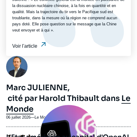
la dissuasion nucléaire chinoise, à la fois en quantité et en
qualité. Mais la trajectoire du tir vers le Pacifique sud est
troublante, dans la mesure où la région ne comprend aucun
pays doté. Elle pose question sur le message que la Chine
veut envoyer et à qui ».
Voir l'article
Photo
Marc JULIENNE,
cité par Harold Thibault dans
Le
Monde
Image
principale
médiatique
06 juillet 2026
—
Nom
Le Monde
du
journal,
revue
Logo