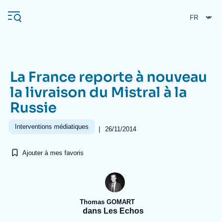
Aller
Panneau de gestion des cookies
au
contenu
principal
La France reporte à nouveau
Navigation
la livraison du Mistral à la
principale
Russie
L'Ifri
Interventions médiatiques
|
26/11/2014
Analyses
Ajouter à mes favoris
À propos de l'Ifri
Recherches fréquentes
Événements
L'Ifri en bref
Proche-Orient
Thomas GOMART
dans Les Echos