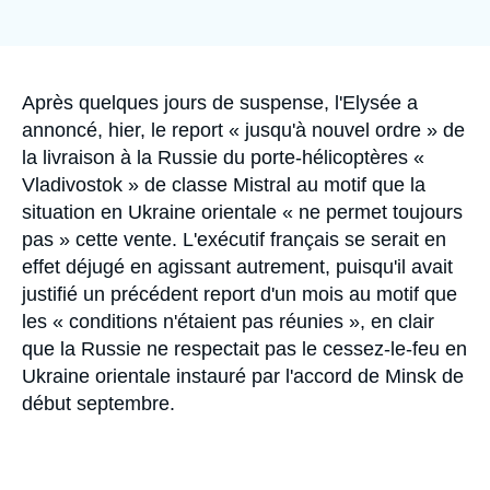
Se connecter
Nous soutenir
Accroche
Après quelques jours de suspense, l'Elysée a
annoncé, hier, le report « jusqu'à nouvel ordre » de
la livraison à la Russie du porte-hélicoptères «
Vladivostok » de classe Mistral au motif que la
situation en Ukraine orientale « ne permet toujours
pas » cette vente. L'exécutif français se serait en
effet déjugé en agissant autrement, puisqu'il avait
justifié un précédent report d'un mois au motif que
les « conditions n'étaient pas réunies », en clair
que la Russie ne respectait pas le cessez-le-feu en
Ukraine orientale instauré par l'accord de Minsk de
début septembre.
Image
principale
médiatique