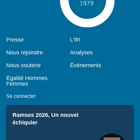
Pied
Presse
Navigation
L'Ifri
de
principale
page
Nous rejoindre
Analyses
Nous soutenir
Événements
Égalité Hommes
Femmes
Se connecter
Titre
Ramses 2026, Un nouvel
échiquier