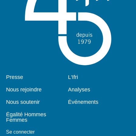
Pied
Presse
Navigation
L'Ifri
de
principale
page
Nous rejoindre
Analyses
Nous soutenir
Événements
Égalité Hommes
Femmes
Se connecter