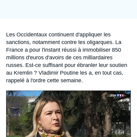
Se connecter
Nous soutenir
Accroche
Les Occidentaux continuent d'appliquer les
sanctions, notamment contre les oligarques. La
France a pour l'instant réussi à immobiliser 850
millions d'euros d'avoirs de ces milliardaires
russes. Est-ce suffisant pour ébranler leur soutien
au Kremlin ? Vladimir Poutine les a, en tout cas,
rappelé à l'ordre cette semaine.
Image
principale
médiatique