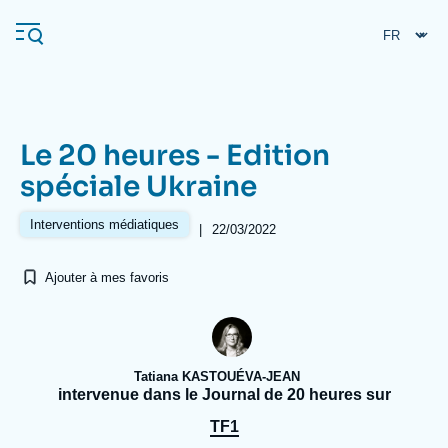
Aller
Panneau de gestion des cookies
au
contenu
principal
Le 20 heures - Edition
Navigation
spéciale Ukraine
principale
L'Ifri
Interventions médiatiques
|
22/03/2022
Ajouter à mes favoris
Analyses
À propos de l'Ifri
Recherches fréquentes
Événements
L'Ifri en bref
Proche-Orient
Tatiana KASTOUÉVA-JEAN
intervenue dans le Journal de 20 heures sur
TF1