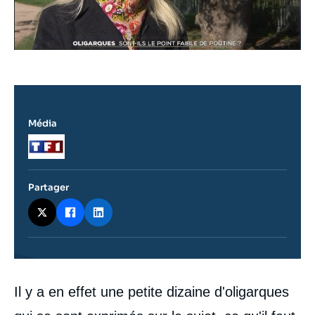
Média
Logo
Partager
Contenu
Il y a en effet une petite dizaine d'oligarques
intervention
médiatique