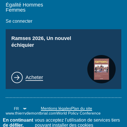
Égalité Hommes
Femmes
Se connecter
Titre
Ramses 2026, Un nouvel
échiquier
Lien
Acheter
Mentions légales
Plan du site
www.thierrydemontbrial.com
World Policy Conference
Blog Politique étrangère
En continuant
vous acceptez l'utilisation de services tiers
de défiler,
pouvant installer des cookies