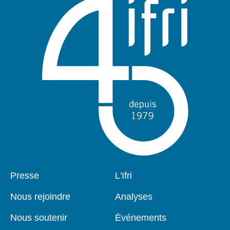
Pied
Presse
Navigation
L'Ifri
de
principale
page
Nous rejoindre
Analyses
Nous soutenir
Événements