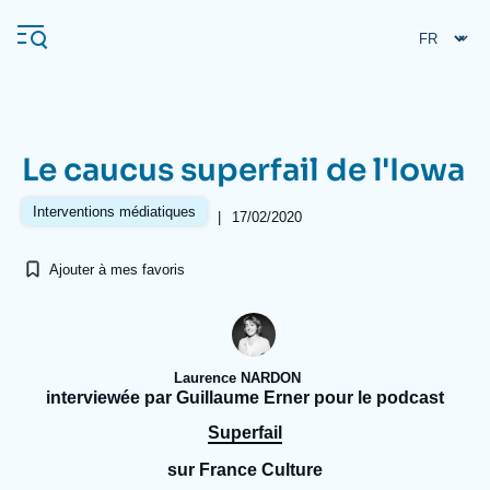
Aller
Panneau de gestion des cookies
au
contenu
principal
Le caucus superfail de l'Iowa
Navigation
principale
Interventions médiatiques
|
17/02/2020
L'Ifri
Ajouter à mes favoris
Analyses
À propos de l'Ifri
Recherches fréquentes
Laurence NARDON
Événements
L'Ifri en bref
Proche-Orient
interviewée par Guillaume Erner pour le podcast
Superfail
sur France Culture