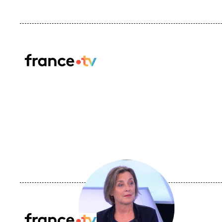
Logo
Image
principale
médiatique
Logo