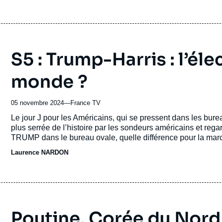
S5 : Trump-Harris : l’éle
monde ?
05 novembre 2024
—
Nom
France TV
du
Accroche
Le jour J pour les Américains, qui se pressent dans les bu
journal,
plus serrée de l’histoire par les sondeurs américains et r
revue
TRUMP dans le bureau ovale, quelle différence pour la m
ou
deux guerres, au Proche-Orient et en Ukraine, menacent la sta
Laurence NARDON
émission
Poutine, Corée du Nord 