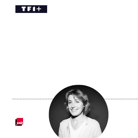
Logo
Image
principale
médiatique
Logo