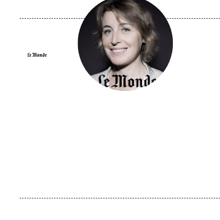
principale
médiatique
Logo