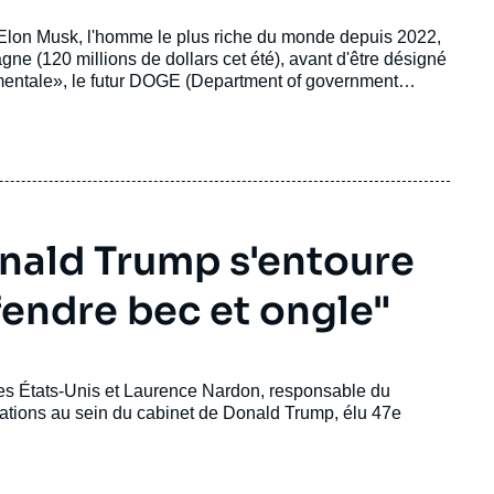
Elon Musk, l'homme le plus riche du monde depuis 2022,
ne (120 millions de dollars cet été), avant d'être désigné
nementale», le futur DOGE (Department of government
et de Space X est devenu en quelques années l'un des
tats-Unis.
onald Trump s'entoure
fendre bec et ongle"
 des États-Unis et Laurence Nardon, responsable du
ations au sein du cabinet de Donald Trump, élu 47e