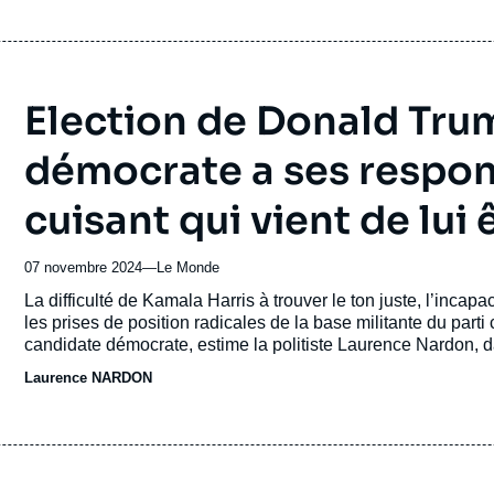
Election de Donald Trump
démocrate a ses respons
cuisant qui vient de lui
07 novembre 2024
—
Nom
Le Monde
du
Accroche
La difficulté de Kamala Harris à trouver le ton juste, l’incap
journal,
les prises de position radicales de la base militante du parti 
revue
candidate démocrate, estime la politiste Laurence Nardon, 
ou
Laurence NARDON
émission