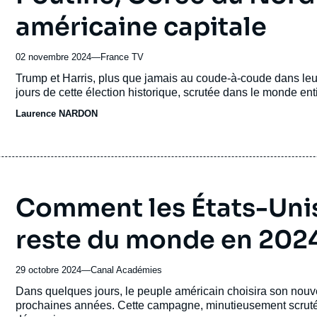
américaine capitale
02 novembre 2024
—
Nom
France TV
du
Accroche
Trump et Harris, plus que jamais au coude-à-coude dans leur
journal,
jours de cette élection historique, scrutée dans le monde enti
revue
Laurence NARDON
ou
émission
Comment les États-Unis
reste du monde en 2024
29 octobre 2024
—
Nom
Canal Académies
du
Accroche
Dans quelques jours, le peuple américain choisira son nouve
journal,
prochaines années. Cette campagne, minutieusement scrutée
revue