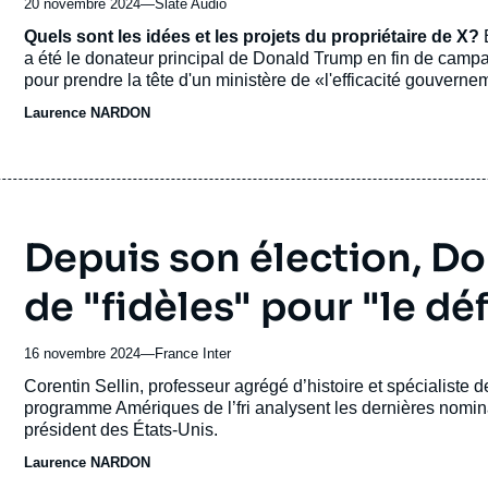
20 novembre 2024
—
Nom
Slate Audio
du
Accroche
Quels sont les idées et les projets du propriétaire de X?
journal,
a été le donateur principal de Donald Trump en fin de campag
revue
pour prendre la tête d'un ministère de «l'efficacité gouver
ou
efficiency). Troll en chef sur X/Twitter, le patron de Tesla 
Laurence NARDON
émission
personnages les plus importants et les plus puissants des É
Depuis son élection, D
de "fidèles" pour "le dé
16 novembre 2024
—
Nom
France Inter
du
Accroche
Corentin Sellin, professeur agrégé d’histoire et spécialiste
journal,
programme Amériques de l’fri analysent les dernières nomin
revue
président des États-Unis.
ou
Laurence NARDON
émission