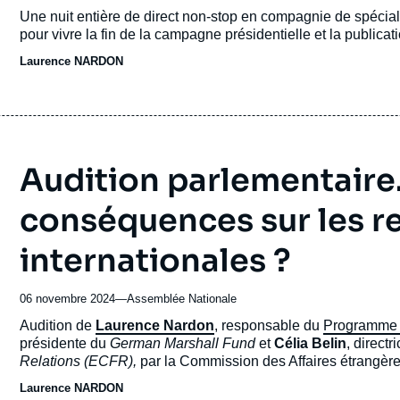
du
Accroche
Une nuit entière de direct non-stop en compagnie de spécial
journal,
pour vivre la fin de la campagne présidentielle et la publicat
revue
Laurence NARDON
ou
émission
Audition parlementaire.
conséquences sur les re
internationales ?
06 novembre 2024
—
Nom
Assemblée Nationale
du
Accroche
Audition de
Laurence Nardon
, responsable du
Programme
journal,
présidente du
German Marshall Fund
et
Célia Belin
, directr
revue
Relations (ECFR),
par la Commission des Affaires étrangèr
ou
2024, sur le retour de Donald Trump à la Maison Blanche et 
Laurence NARDON
émission