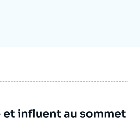
ecrutement
écurité - Défense
ocuments de référence
echnologie
e et influent au sommet