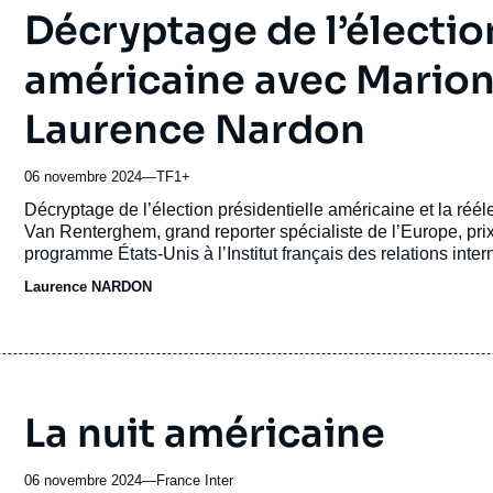
Décryptage de l’électio
américaine avec Mario
Laurence Nardon
06 novembre 2024
—
Nom
TF1+
du
Accroche
Décryptage de l’élection présidentielle américaine et la ré
journal,
Van Renterghem, grand reporter spécialiste de l’Europe, pr
revue
programme États-Unis à l’Institut français des relations interna
ou
Laurence NARDON
émission
La nuit américaine
06 novembre 2024
—
Nom
France Inter