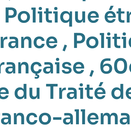
,
Politique é
rance
,
Polit
française
,
60
e du Traité de
franco-allem