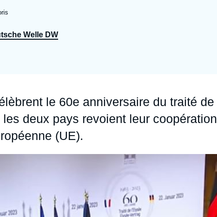
Ramses
Europe
R
S
ris
Politique étrangère
Russie - Eurasie
D
T
tsche Welle DW
Podcast
Afrique du Nord et Moyen-Orient
élèbrent le 60e anniversaire du traité de
 les deux pays revoient leur coopération
européenne (UE).