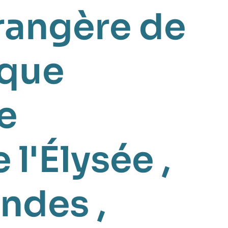
trangère de
ique
e
 l'Élysée
,
andes
,