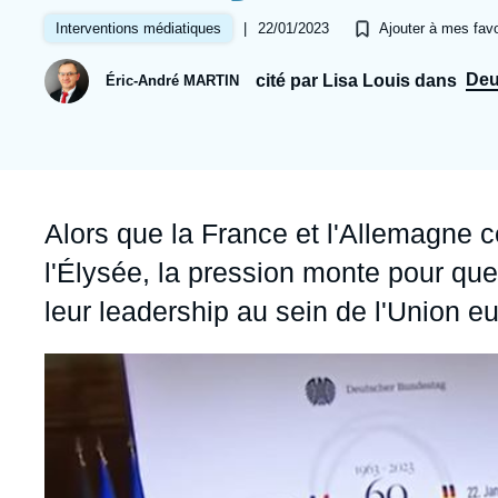
Jeudi 17 septembre 2026 17:30
Partenariats et réseaux
Intelligence artificielle
|
22/01/2023
Interventions médiatiques
Ajouter à mes favo
Nous soutenir en tant que professionnel
Guerre en Ukraine
Deu
cité par Lisa Louis dans
Éric-André MARTIN
OTAN
Accroche
Alors que la France et l'Allemagne c
l'Élysée, la pression monte pour que
leur leadership au sein de l'Union 
Image
principale
médiatique