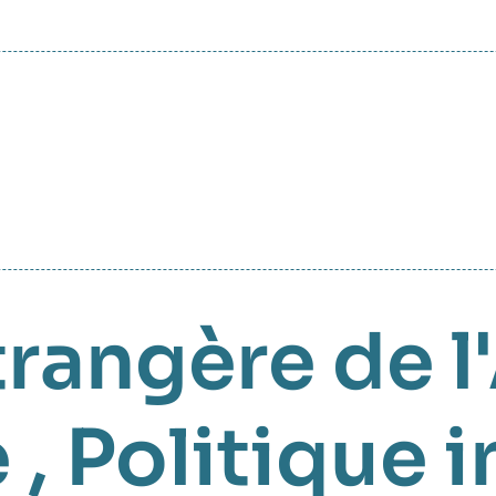
trangère de 
e
,
Politique i