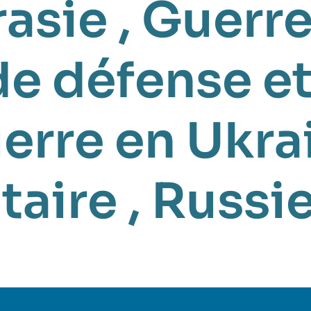
rasie
,
Guerre
de défense et
erre en Ukra
taire
,
Russi