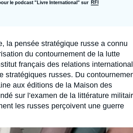
RFI
our le podcast "Livre International" sur
Ramses
Europe
R
S
Politique étrangère
Russie - Eurasie
D
T
Podcast
Afrique du Nord et Moyen-Orient
e, la pensée stratégique russe a connu
isation du contournement de la lutte
stitut français des relations internationa
re stratégiques russes. Du contourneme
aine
aux éditions de la Maison des
é sur l'examen de la littérature militai
ent les russes perçoivent une guerre