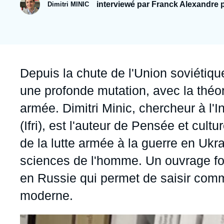
Jeudi 17 septembre 2026 17:30
interviewé par Franck Alexandre p
Dimitri MINIC
Partenariats et réseaux
Intelligence artificielle
Nous soutenir en tant que professionnel
Guerre en Ukraine
OTAN
Accroche
Depuis la chute de l'Union soviétiqu
une profonde mutation, avec la théor
armée. Dimitri Minic, chercheur à l'In
(Ifri), est l'auteur de
Pensée et cultu
de la lutte armée à la guerre en Ukr
sciences de l'homme. Un ouvrage fond
en Russie qui permet de saisir comm
moderne.
Image