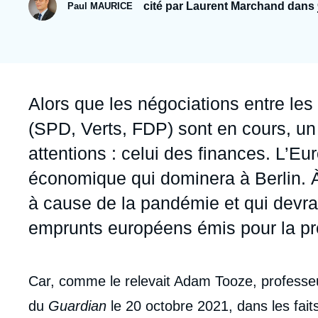
Jeudi 17 septembre 2026 17:30
cité par Laurent Marchand dans
Paul MAURICE
Partenariats et réseaux
Intelligence artificielle
Nous soutenir en tant que professionnel
Guerre en Ukraine
OTAN
Accroche
Alors que les négociations entre les 
(SPD, Verts, FDP) sont en cours, un 
attentions : celui des finances. L’Eur
économique qui dominera à Berlin. À 
à cause de la pandémie et qui devrait
emprunts européens émis pour la pre
Contenu
Car, comme le relevait Adam Tooze, professe
intervention
du
Guardian
le 20 octobre 2021, dans les fait