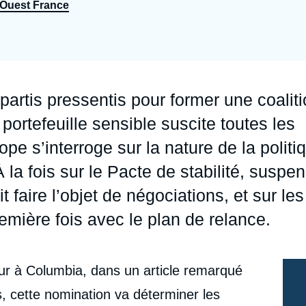
Ouest France
Ramses
Europe
R
S
Politique étrangère
Russie - Eurasie
D
T
Podcast
Afrique du Nord et Moyen-Orient
partis pressentis pour former une coalit
portefeuille sensible suscite toutes les
ope s’interroge sur la nature de la politi
la fois sur le Pacte de stabilité, suspe
 faire l’objet de négociations, et sur les
mière fois avec le plan de relance.
ur à Columbia, dans un article remarqué
s​, cette nomination va déterminer les