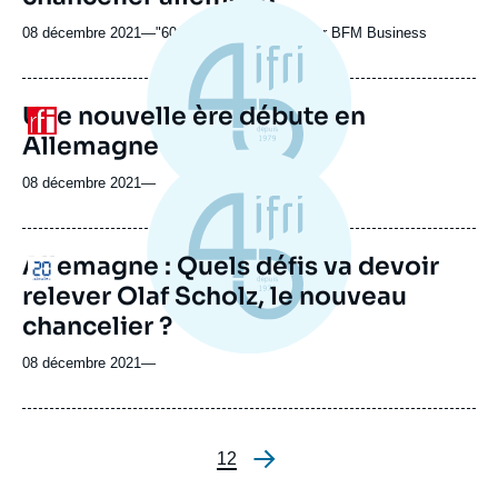
08 décembre 2021
—
Nom
"60 Minutes Business" sur BFM Business
du
journal,
revue
Une nouvelle ère débute en
Logo
ou
Allemagne
émission
08 décembre 2021
—
Allemagne : Quels défis va devoir
Logo
relever Olaf Scholz, le nouveau
chancelier ?
08 décembre 2021
—
Page
1
Page
2
Pagination