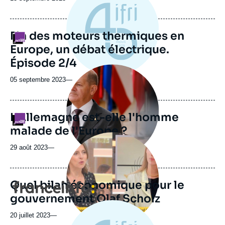
Fin des moteurs thermiques en
Logo
Europe, un débat électrique.
Épisode 2/4
Image
principale
05 septembre 2023
—
médiatique
L'Allemagne est-elle l'homme
Logo
malade de l'Europe ?
Image
principale
29 août 2023
—
médiatique
Quel bilan économique pour le
Logo
gouvernement Olaf Scholz
20 juillet 2023
—