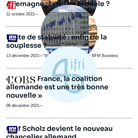
Allemagne : la fin du modèle ?
Logo
Image
principale
11 octobre 2022
—
médiatique
Pacte de stabilité : enfin de la
Logo
souplesse ?
13 décembre 2021
—
Nom
"60 Minutes Business" sur BFM Business
du
journal,
revue
« Pour la France, la coalition
Logo
ou
allemande est une très bonne
émission
nouvelle »
08 décembre 2021
—
Olaf Scholz devient le nouveau
Logo
chancelier allemand