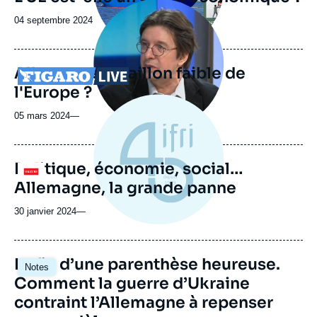
Image
principale
Date
04 septembre 2024
médiatique
de
publication
Allemagne : maillon faible de
Logo
l'Europe ?
05 mars 2024
—
Politique, économie, social…
Logo
Allemagne, la grande panne
30 janvier 2024
—
Image
La fin d’une parenthèse heureuse.
Notes
principale
Comment la guerre d’Ukraine
contraint l’Allemagne à repenser