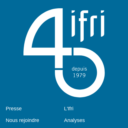
Pied
Presse
Navigation
L'Ifri
de
principale
page
Nous rejoindre
Analyses