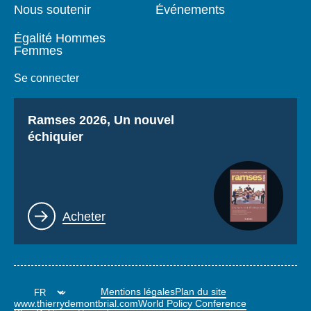
Nous soutenir
Événements
Égalité Hommes
Femmes
Se connecter
Titre
Ramses 2026, Un nouvel
échiquier
Lien
Acheter
Mentions légales
Plan du site
www.thierrydemontbrial.com
World Policy Conference