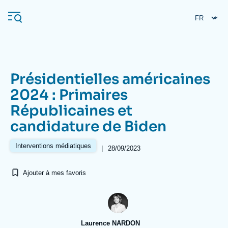
Aller
Panneau de gestion des cookies
au
contenu
principal
Présidentielles américaines
Navigation
2024 : Primaires
principale
Républicaines et
L'Ifri
candidature de Biden
Analyses
Interventions médiatiques
|
28/09/2023
À propos de l'Ifri
Recherches fréquentes
Ajouter à mes favoris
Événements
L'Ifri en bref
Proche-Orient
Laurence NARDON