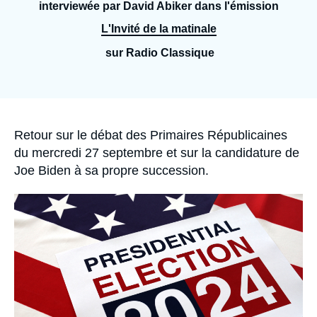
Se connecter
interviewée par David Abiker dans l'émission
L'Invité de la matinale
Nous soutenir
sur Radio Classique
Accroche
Retour sur le débat des Primaires Républicaines
du mercredi 27 septembre et sur la candidature de
Joe Biden à sa propre succession.
Image
principale
médiatique