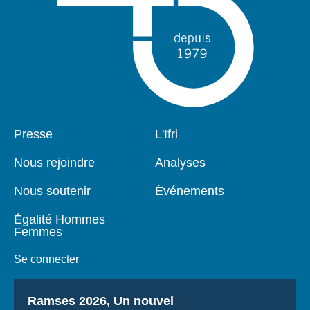
Pied
Presse
Navigation
L'Ifri
de
principale
page
Nous rejoindre
Analyses
Nous soutenir
Événements
Égalité Hommes
Femmes
Se connecter
Titre
Ramses 2026, Un nouvel