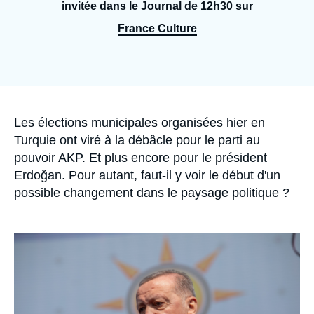
Se connecter
invitée dans le Journal de 12h30 sur
France Culture
Nous soutenir
Accroche
Les élections municipales organisées hier en
Turquie ont viré à la débâcle pour le parti au
pouvoir AKP. Et plus encore pour le président
Erdoğan. Pour autant, faut-il y voir le début d'un
possible changement dans le paysage politique ?
Image
principale
médiatique