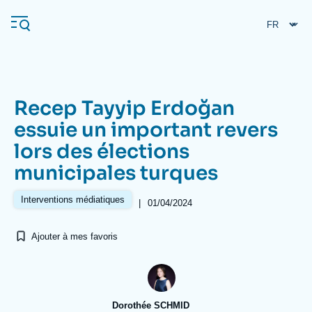
Aller
Panneau de gestion des cookies
au
contenu
principal
Recep Tayyip Erdoğan
Navigation
essuie un important revers
principale
lors des élections
L'Ifri
municipales turques
Analyses
Interventions médiatiques
|
01/04/2024
À propos de l'Ifri
Recherches fréquentes
Ajouter à mes favoris
Événements
L'Ifri en bref
Proche-Orient
Dorothée SCHMID