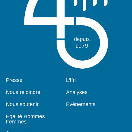
Pied
Presse
Navigation
L'Ifri
de
principale
page
Nous rejoindre
Analyses
Nous soutenir
Événements
Égalité Hommes
Femmes