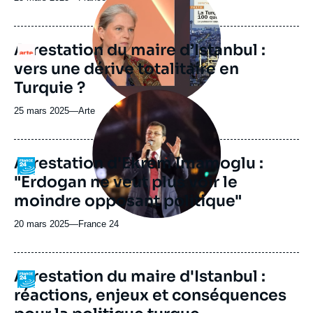
médiatique
du
journal,
revue
Arrestation du maire d’Istanbul :
Logo
ou
vers une dérive totalitaire en
émission
Turquie ?
Image
principale
25 mars 2025
—
Nom
Arte
médiatique
du
journal,
revue
Arrestation d'Ekrem Imamoglu :
Logo
ou
"Erdogan ne veut plus voir le
émission
moindre opposant politique"
20 mars 2025
—
Nom
France 24
du
journal,
revue
Arrestation du maire d'Istanbul :
Logo
ou
réactions, enjeux et conséquences
émission