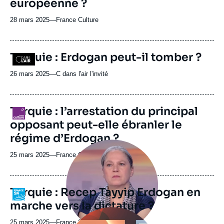
européenne ?
28 mars 2025
—
Nom
France Culture
du
journal,
revue
Turquie : Erdogan peut-il tomber ?
Logo
ou
émission
26 mars 2025
—
Nom
C dans l'air l'invité
du
journal,
revue
Turquie : l’arrestation du principal
Logo
ou
opposant peut-elle ébranler le
émission
régime d’Erdogan ?
Image
principale
25 mars 2025
—
Nom
France Culture
médiatique
du
journal,
revue
Turquie : Recep Tayyip Erdogan en
Logo
ou
marche vers la dictature ?
émission
Image
principale
25 mars 2025
—
Nom
France 24