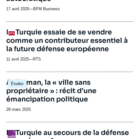
17 avril 2025
—
Nom
BFM Business
du
journal,
revue
La Turquie essaie de se vendre
Logo
ou
comme un contributeur essentiel à
émission
la future défense européenne
11 avril 2025
—
Nom
RTS
du
journal,
revue
Image
Adiyaman, la « ville sans
Études
ou
principale
propriétaire » : récit d’une
émission
émancipation politique
Date
28 mars 2025
de
publication
La Turquie au secours de la défense
Logo