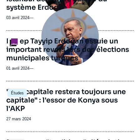
système Erdogan
Image
principale
03 avril 2024
—
médiatique
Recep Tayyip Erdoğan essuie un
Logo
important revers lors des élections
municipales turques
01 avril 2024
—
Image
"Une capitale restera toujours une
Études
principale
capitale" : l'essor de Konya sous
l'AKP
Date
27 mars 2024
de
publication