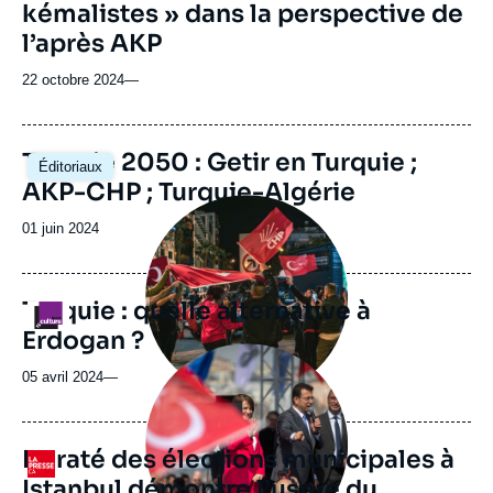
kémalistes » dans la perspective de
l’après AKP
22 octobre 2024
—
Image
Turquie 2050 : Getir en Turquie ;
Éditoriaux
principale
AKP-CHP ; Turquie-Algérie
Image
principale
Date
01 juin 2024
médiatique
de
publication
Turquie : quelle alternative à
Logo
Erdogan ?
Image
principale
05 avril 2024
—
médiatique
Le raté des élections municipales à
Logo
Istanbul démontre l’usure du