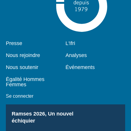
Pied
Presse
Navigation
L'Ifri
de
principale
page
Nous rejoindre
Analyses
Nous soutenir
Événements
Égalité Hommes
Femmes
Se connecter
Titre
Ramses 2026, Un nouvel
échiquier