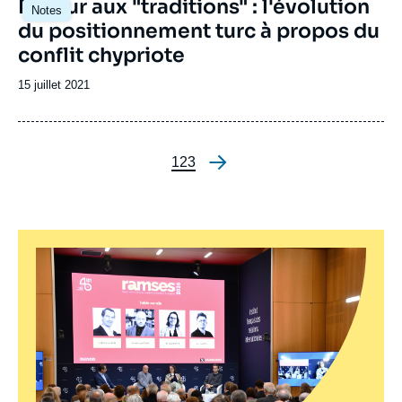
Image
Retour aux "traditions" : l'évolution
Notes
principale
du positionnement turc à propos du
conflit chypriote
Date
15 juillet 2021
de
publication
Page
1
Page
2
Page
3
Pagination