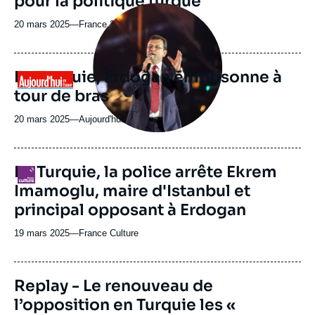
pour la politique turque
Image
principale
20 mars 2025
—
Nom
France 24
médiatique
du
journal,
revue
En Turquie, Erdoğan emprisonne à
Logo
ou
tour de bras
émission
20 mars 2025
—
Nom
Aujourd'hui en France
du
journal,
revue
En Turquie, la police arrête Ekrem
Logo
ou
Imamoglu, maire d'Istanbul et
émission
principal opposant à Erdogan
19 mars 2025
—
Nom
France Culture
du
journal,
revue
Replay - Le renouveau de
ou
l’opposition en Turquie les «
émission