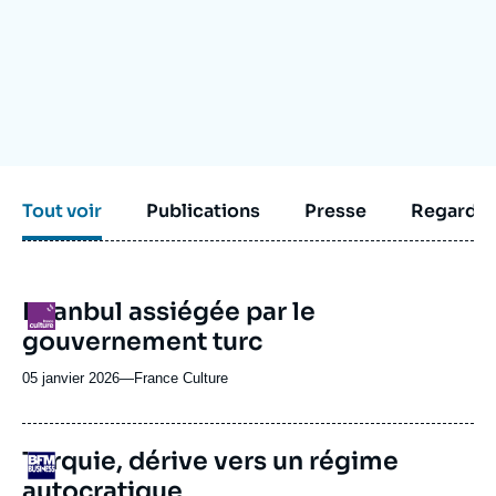
Se connecter
Nous soutenir
Tout voir
Publications
Presse
Regarder
Istanbul assiégée par le
Logo
gouvernement turc
05 janvier 2026
—
Nom
France Culture
du
journal,
revue
Turquie, dérive vers un régime
Logo
ou
autocratique
émission