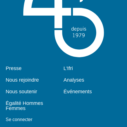
Pied
Presse
Navigation
L'Ifri
de
principale
page
Nous rejoindre
Analyses
Nous soutenir
Événements
Égalité Hommes
Femmes
Se connecter