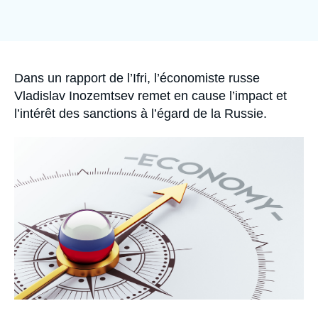
Se connecter
Nous soutenir
Accroche
Dans un rapport de l’Ifri, l’économiste russe
Vladislav Inozemtsev remet en cause l’impact et
l’intérêt des sanctions à l’égard de la Russie.
Image
principale
médiatique