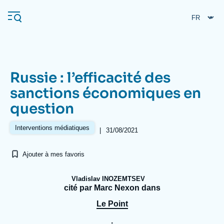
Aller
Panneau de gestion des cookies
au
contenu
principal
Russie : l’efficacité des
Navigation
sanctions économiques en
principale
question
L'Ifri
Interventions médiatiques
|
31/08/2021
Analyses
Ajouter à mes favoris
À propos de l'Ifri
Recherches fréquentes
Événements
L'Ifri en bref
Proche-Orient
Vladislav INOZEMTSEV
cité par Marc Nexon dans
Le Point
.