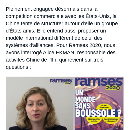
Se connecter
Accroche
Pleinement engagée désormais dans la
compétition commerciale avec les États-Unis, la
Nous soutenir
Chine tente de structurer autour d'elle un groupe
d'États amis. Elle entend aussi proposer un
modèle international différent de celui des
systèmes d'alliances. Pour Ramses 2020, nous
avons interrogé Alice EKMAN, responsable des
activités Chine de l'Ifri, qui revient sur trois
questions :
Image
principale
médiatique