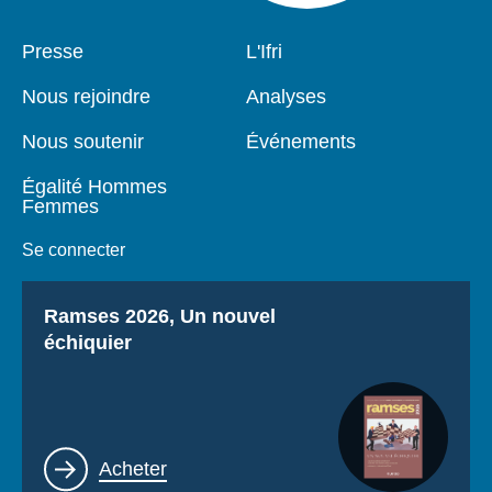
Pied
Presse
Navigation
L'Ifri
de
principale
page
Nous rejoindre
Analyses
Nous soutenir
Événements
Égalité Hommes
Femmes
Se connecter
Titre
Ramses 2026, Un nouvel
échiquier
Lien
Acheter