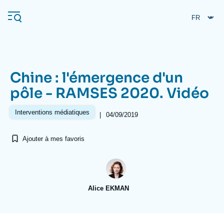
Aller
Panneau de gestion des cookies
au
contenu
principal
Chine : l'émergence d'un
Navigation
pôle - RAMSES 2020. Vidéo
principale
L'Ifri
Interventions médiatiques
|
04/09/2019
Ajouter à mes favoris
Analyses
À propos de l'Ifri
Recherches fréquentes
Événements
L'Ifri en bref
Proche-Orient
Alice EKMAN