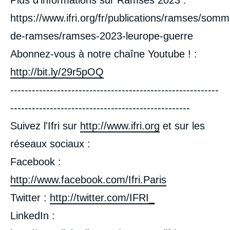
Plus d'informations sur Ramses 2023 :
intervention
médiatique
https://www.ifri.org/fr/publications/ramses/somm
de-ramses/ramses-2023-leurope-guerre
Abonnez-vous à notre chaîne Youtube ! :
http://bit.ly/29r5pOQ
----------------------------------------------------------
--------------------------------------------------
Suivez l'Ifri sur
http://www.ifri.org
et sur les
réseaux sociaux :
Facebook :
http://www.facebook.com/Ifri.Paris
Twitter :
http://twitter.com/IFRI_
LinkedIn :