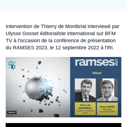
Se connecter
Nous soutenir
Accroche
Intervention de
Thierry de Montbrial
interviewé par
Ulysse Gosset
éditorialiste international sur BFM
TV à l'occasion de la conférence de présentation
du RAMSES 2023, le 12 septembre 2022 à l'Ifri.
Image
principale
médiatique