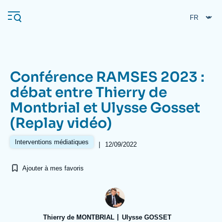
Aller
Panneau de gestion des cookies
au
contenu
principal
Conférence RAMSES 2023 :
Navigation
débat entre Thierry de
principale
Montbrial et Ulysse Gosset
L'Ifri
(Replay vidéo)
Analyses
Interventions médiatiques
|
12/09/2022
À propos de l'Ifri
Recherches fréquentes
Ajouter à mes favoris
Événements
L'Ifri en bref
Proche-Orient
Thierry de MONTBRIAL
Ulysse GOSSET