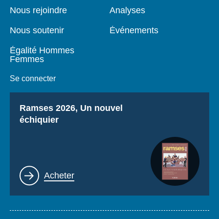
page
Nous rejoindre
Analyses
Nous soutenir
Événements
Égalité Hommes
Femmes
Se connecter
Titre
Ramses 2026, Un nouvel
échiquier
Lien
Acheter