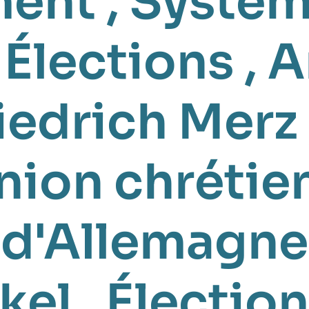
ment
,
Systèm
,
Élections
,
A
iedrich Merz
nion chrétie
d'Allemagne
kel
,
Élection