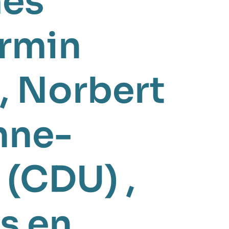
es
rmin
,
Norbert
nne-
 (CDU)
,
s en