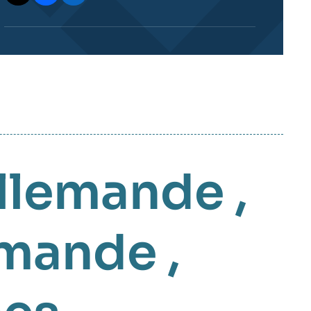
llemande
,
lemande
,