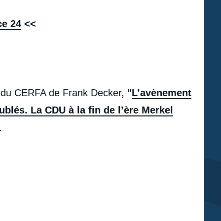
ce 24
<<
ion du CERFA de Frank Decker,
"
L’avènement
lés. La CDU à la fin de l’ère Merkel​
.