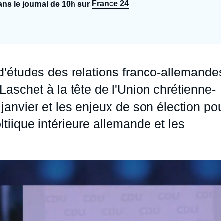
France 24
ns le journal de 10h sur
Ramses
Europe
R
S
Politique étrangère
Russie - Eurasie
D
T
Podcast
Afrique du Nord et Moyen-Orient
d'études des relations franco-allemande
Laschet à la tête de l'Union chrétienne-
anvier et les enjeux de son élection po
tiique intérieure allemande et les