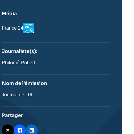
Média
Logo
Nom
France 24
du
journal,
revue
ou
Journaliste(s):
émission
Journaliste
Philomé Robert
Nom de l'émission
Nom
Journal de 10h
de
l'émission
Partager