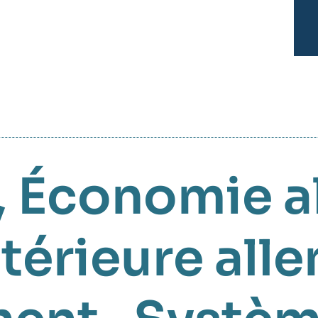
,
Économie a
ntérieure al