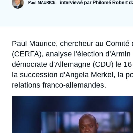
Jeudi 17 septembre 2026 17:30
interviewé par Philomé Robert da
Paul MAURICE
Partenariats et réseaux
Intelligence artificielle
Nous soutenir en tant que professionnel
Guerre en Ukraine
OTAN
Accroche
Paul Maurice
, chercheur au Comité 
(CERFA), analyse l'élection d'Armin 
démocrate d'Allemagne (CDU) le 16 j
la succession d'Angela Merkel, la pol
relations franco-allemandes.
Image
principale
médiatique