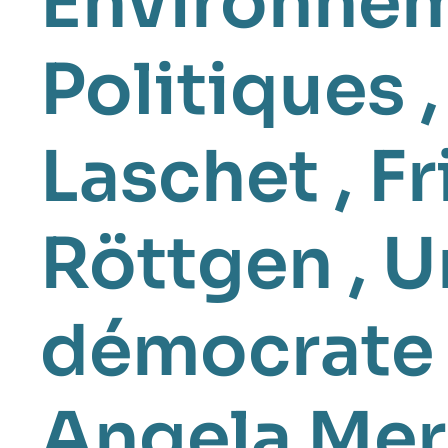
Environne
Politiques
Laschet
,
Fr
Röttgen
,
U
démocrate 
Angela Mer