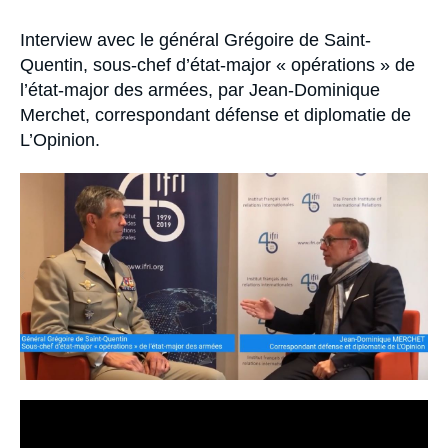
Se connecter
Accroche
Interview avec le général
Grégoire de Saint-
Nous soutenir
Quentin
, sous-chef d’état-major « opérations » de
l’état-major des armées, par
Jean-Dominique
Merchet
, correspondant défense et diplomatie de
L’Opinion
.
Image
principale
médiatique