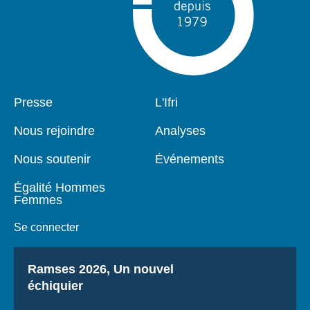
Pied
Presse
Navigation
L'Ifri
de
principale
page
Nous rejoindre
Analyses
Nous soutenir
Événements
Égalité Hommes
Femmes
Se connecter
Titre
Ramses 2026, Un nouvel
échiquier