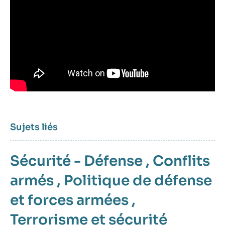
Sujets liés
Sécurité - Défense
,
Conflits
armés
,
Politique de défense
et forces armées
,
Terrorisme et sécurité