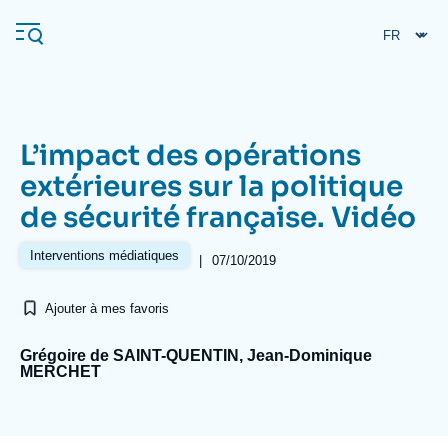
Aller
Panneau de gestion des cookies
au
contenu
principal
L’impact des opérations
Navigation
extérieures sur la politique
principale
de sécurité française. Vidéo
L'Ifri
Interventions médiatiques
|
07/10/2019
Analyses
Ajouter à mes favoris
À propos de l'Ifri
Recherches fréquentes
Événements
Grégoire de SAINT-QUENTIN, Jean-Dominique
L'Ifri en bref
Proche-Orient
MERCHET