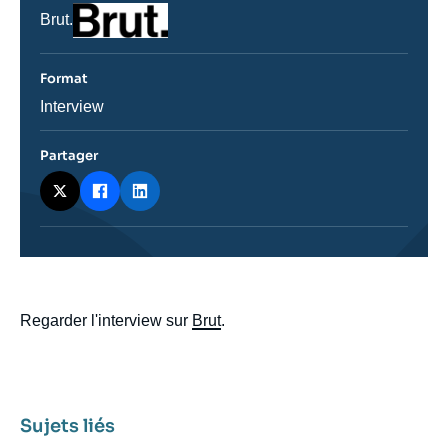
Logo
Nom
Brut.
du
journal,
revue
Format
ou
émission
Catégorie
Interview
journalistique
Partager
body
Regarder l'interview sur
Brut
.
Sujets liés