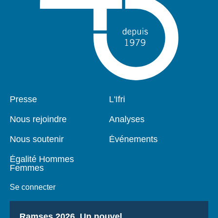
Pied
Presse
Navigation
L'Ifri
de
principale
page
Nous rejoindre
Analyses
Nous soutenir
Événements
Égalité Hommes
Femmes
Se connecter
Titre
Ramses 2026, Un nouvel