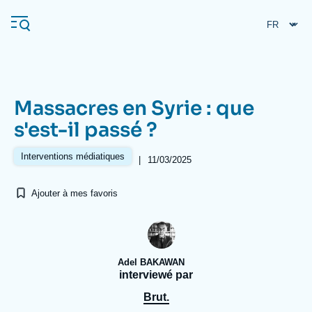
Aller
Panneau de gestion des cookies
au
contenu
principal
Massacres en Syrie : que
Navigation
s'est-il passé ?
principale
L'Ifri
Interventions médiatiques
|
11/03/2025
Ajouter à mes favoris
Analyses
À propos de l'Ifri
Recherches fréquentes
Événements
L'Ifri en bref
Proche-Orient
Adel BAKAWAN
interviewé par
Brut.