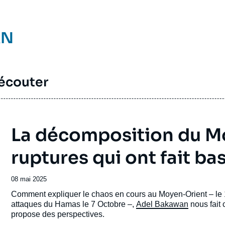
AN
 écouter
La décomposition du Mo
ruptures qui ont fait bas
Date
08 mai 2025
de
Accroche
Comment expliquer le chaos en cours au Moyen-Orient – le 
publication
attaques du Hamas le 7 Octobre –,
Adel Bakawan
nous fait 
propose des perspectives.