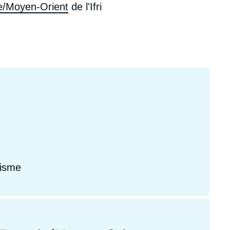
e/Moyen-Orient
de l'Ifri
ecrutement
écurité - Défense
ocuments de référence
echnologie
risme