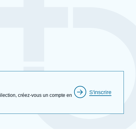
S'inscrire
édilection, créez-vous un compte en