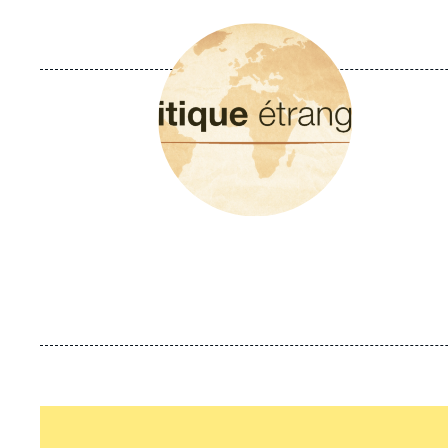
Image
principale