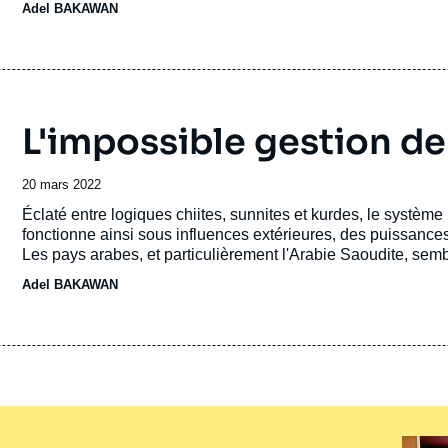
Adel BAKAWAN
L'impossible gestion de 
Date
20 mars 2022
de
Accroche
Éclaté entre logiques chiites, sunnites et kurdes, le système i
publication
fonctionne ainsi sous influences extérieures, des puissances
Les pays arabes, et particulièrement l'Arabie Saoudite, semb
développer une stratégie repensée. Ces parrainages pourraien
Adel BAKAWAN
d'éloigner le spectre de la guerre civile.