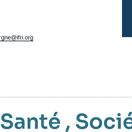
rgne@ifri.org
Santé
,
Soci