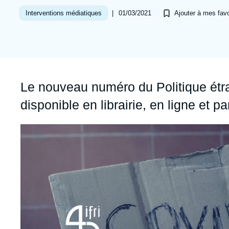
Jeudi 17 septembre 2026 17:30
Partenariats et réseaux
Intelligence artificielle
|
01/03/2021
Interventions médiatiques
Ajouter à mes favo
Nous soutenir en tant que professionnel
Guerre en Ukraine
OTAN
Accroche
Le nouveau numéro du Politique étra
disponible en librairie, en ligne et 
Image
principale
médiatique