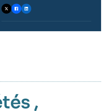
étés
,