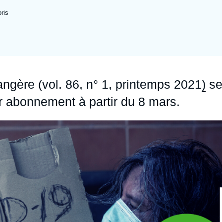
Ramses
Europe
R
S
ris
Politique étrangère
Russie - Eurasie
D
T
Podcast
Afrique du Nord et Moyen-Orient
ngère (vol. 86, n° 1, printemps 2021
)
se
par abonnement à partir du 8 mars.