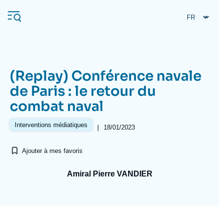
Aller
Panneau de gestion des cookies
au
contenu
principal
(Replay) Conférence navale
Navigation
de Paris : le retour du
principale
combat naval
L'Ifri
Interventions médiatiques
|
18/01/2023
Analyses
Ajouter à mes favoris
À propos de l'Ifri
Recherches fréquentes
Événements
Amiral Pierre VANDIER
L'Ifri en bref
Proche-Orient