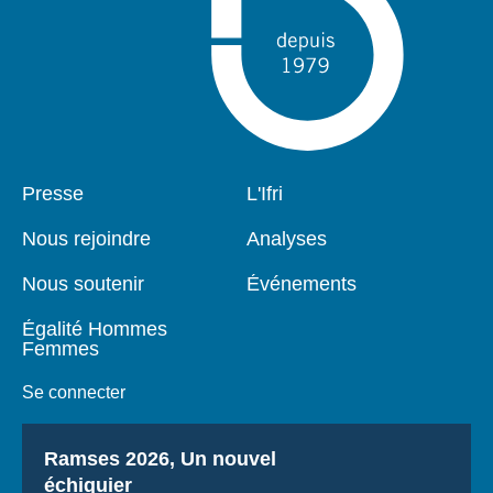
Pied
Presse
Navigation
L'Ifri
de
principale
page
Nous rejoindre
Analyses
Nous soutenir
Événements
Égalité Hommes
Femmes
Se connecter
Titre
Ramses 2026, Un nouvel
échiquier