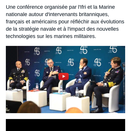
Se connecter
Accroche
Une conférence organisée par l'Ifri et la Marine
nationale autour d'intervenants britanniques,
Nous soutenir
français et américains pour réfléchir aux évolutions
de la stratégie navale et à l'impact des nouvelles
technologies sur les marines militaires.
Image
principale
médiatique