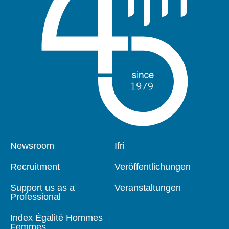
Pied
Newsroom
Navigation
Ifri
de
principale
page
Recruitment
Veröffentlichungen
Support us as a
Veranstaltungen
Professional
Index Égalité Hommes
Femmes