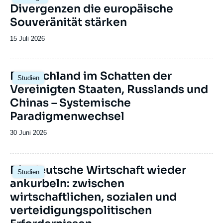
principale
Gesellschaft für Auswärtige Politik (DGAP)
Divergenzen die europäische
und mit Unterstützung der Robert Bosch
Souveränität stärken
Stiftung geleitet wurde, sowie an der Gruppe
Daniel Vernet (ehemals Deutsch-
Date
15 Juli 2026
Französische Reflexionsgruppe), die 2014 auf
de
Initiative der Stiftung Genshagen gegründet
publication
wurde.
Image
Deutschland im Schatten der
Studien
principale
Vereinigten Staaten, Russlands und
Chinas – Systemische
Paradigmenwechsel
Date
30 Juni 2026
de
publication
Image
Die deutsche Wirtschaft wieder
Studien
principale
ankurbeln: zwischen
wirtschaftlichen, sozialen und
verteidigungspolitischen