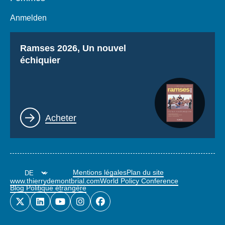
Anmelden
Titre
Ramses 2026, Un nouvel
échiquier
Lien
Acheter
Mentions légales
Plan du site
www.thierrydemontbrial.com
World Policy Conference
Blog Politique étrangère