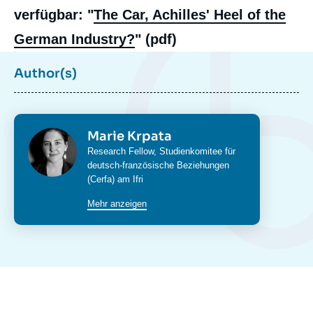
verfügbar: "
The Car, Achilles' Heel of the
German Industry?
" (pdf)
Author(s)
Photo
Marie Krpata
Intitulé
Research Fellow, Studienkomitee für
du
deutsch-französische Beziehungen
poste
(Cerfa) am Ifri
Mehr anzeigen