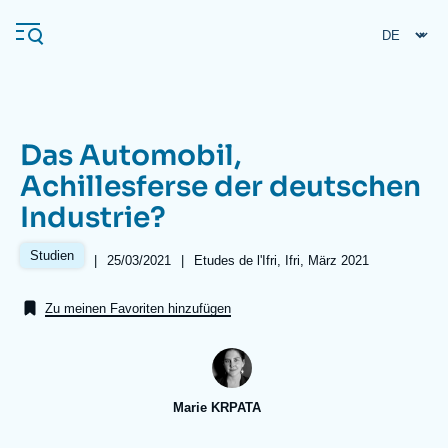
Direkt
Cookie-Einstellungen
zum
Inhalt
Das Automobil,
Navigation
Achillesferse der deutschen
principale
Industrie?
Ifri
Studien
|
Date
25/03/2021
|
Références
Etudes de l'Ifri, Ifri, März 2021
de
Veröffentlichungen
publication
Zu meinen Favoriten hinzufügen
Über ifri
Häufige Suchanfragen
Veranstaltungen
Marie KRPATA