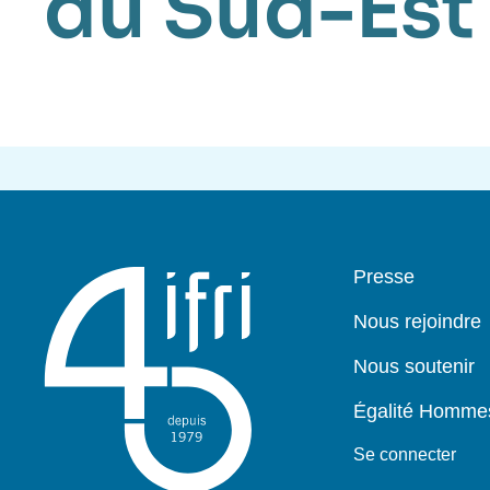
du Sud-Est
Pied
Presse
de
page
Nous rejoindre
Nous soutenir
Égalité Homm
Se connecter