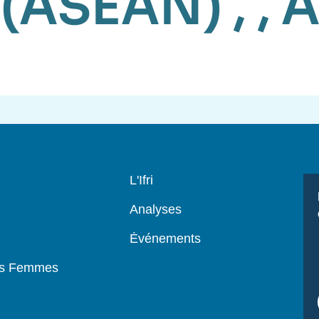
 (ASEAN)
, ,
A
Navigation
L'Ifri
principale
Analyses
Événements
es Femmes