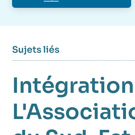
Imag
de
couv
de
la
publi
Sujets liés
Intégratio
L'Associati