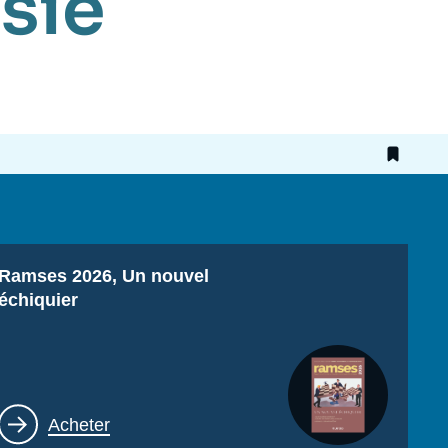
sie
Titre
Ramses 2026, Un nouvel
échiquier
Lien
Acheter