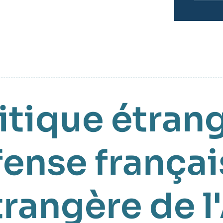
itique étrang
ense françai
trangère de 