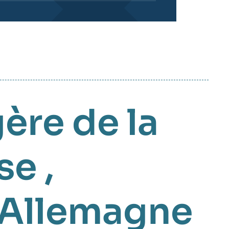
ère de la
se
,
l'Allemagne