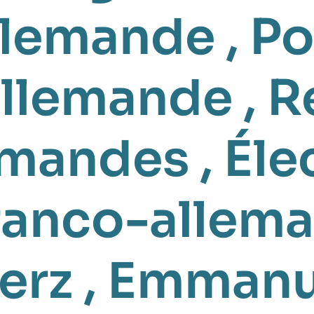
llemande
,
Po
allemande
,
R
emandes
,
Éle
franco-allem
erz
,
Emmanu