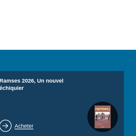
Titre
Ramses 2026, Un nouvel
échiquier
Lien
Acheter