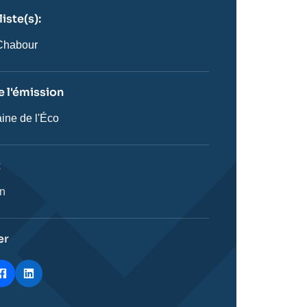
iste(s):
n
ste
Chabour
 l'émission
ine de l'Éco
on
t
ie
on
stique
er