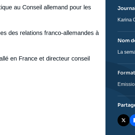
ou
tique au Conseil allemand pour les
Journal
émissio
Journali
Karina 
es des relations franco-allemandes à
Nom de
Nom
La sema
de
allé en France et directeur conseil
l'émissi
Forma
Catégor
Emissi
journali
Partag