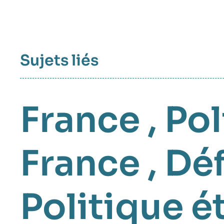
Sujets liés
France
,
Pol
France
,
Déf
Politique é