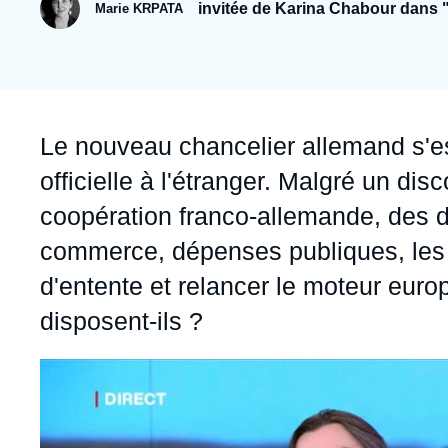
Jeudi 17 septembre 2026 17:30
invitée de Karina Chabour dans 
Marie KRPATA
Partenariats et réseaux
Intelligence artificielle
Nous soutenir en tant que professionnel
Guerre en Ukraine
OTAN
Accroche
Le nouveau chancelier allemand s'es
officielle à l'étranger. Malgré un di
coopération franco-allemande, des 
commerce, dépenses publiques, les d
d'entente et relancer le moteur eu
disposent-ils ?
Image
principale
médiatique