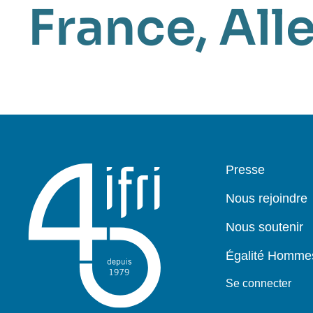
France
,
All
Pied
Presse
de
page
Nous rejoindre
Nous soutenir
Égalité Homm
Se connecter