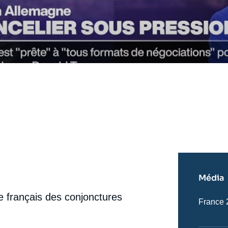
Média
e français des conjonctures
Nom
France 
du
journal,
revue