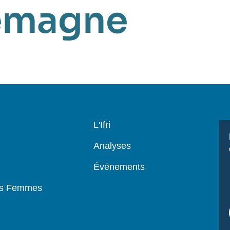
emagne
Navigation
L'Ifri
principale
Analyses
Événements
es Femmes