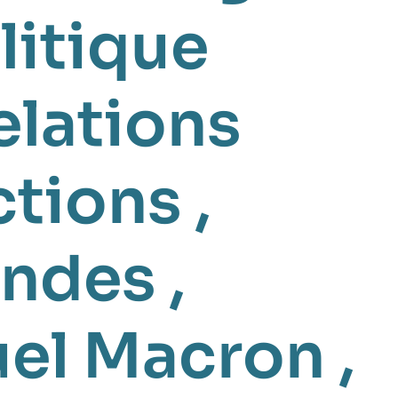
litique
elations
ctions
,
andes
,
el Macron
,