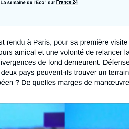
France 24
"La semaine de l'Éco" sur
Ramses
Europe
R
S
Politique étrangère
Russie - Eurasie
D
T
Podcast
Afrique du Nord et Moyen-Orient
t rendu à Paris, pour sa première visite
scours amical et une volonté de relancer l
divergences de fond demeurent. Défense
eux pays peuvent-ils trouver un terrain
ropéen ? De quelles marges de manœuvr