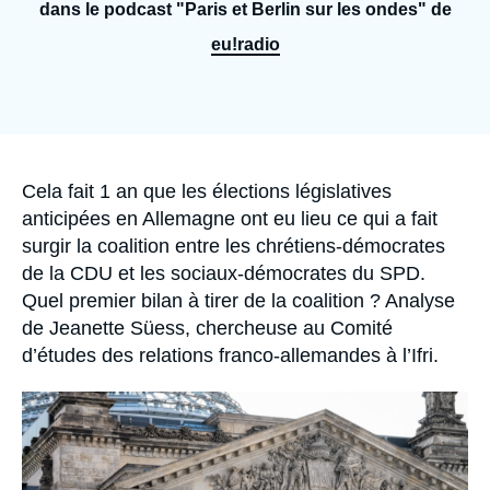
Se connecter
dans le podcast "Paris et Berlin sur les ondes" de
eu!radio
Nous soutenir
Accroche
Cela fait 1 an que les élections législatives
anticipées en Allemagne ont eu lieu ce qui a fait
surgir la coalition entre les chrétiens-démocrates
de la CDU et les sociaux-démocrates du SPD.
Quel premier bilan à tirer de la coalition ? Analyse
de Jeanette Süess, chercheuse au Comité
d’études des relations franco-allemandes à l’Ifri.
Image
principale
médiatique