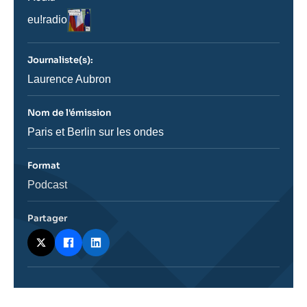
Logo
Nom
eu!radio
du
journal,
revue
Journaliste(s):
ou
émission
Journaliste
Laurence Aubron
Nom de l'émission
Nom
Paris et Berlin sur les ondes
de
l'émission
Format
Catégorie
Podcast
journalistique
Partager