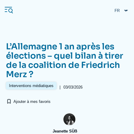
Aller
Panneau de gestion des cookies
au
contenu
principal
L’Allemagne 1 an après les
Navigation
élections – quel bilan à tirer
principale
de la coalition de Friedrich
L'Ifri
Merz ?
Analyses
Interventions médiatiques
|
03/03/2026
À propos de l'Ifri
Recherches fréquentes
Ajouter à mes favoris
Événements
L'Ifri en bref
Proche-Orient
Jeanette SÜẞ