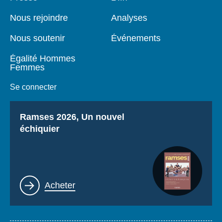
de
principale
page
Nous rejoindre
Analyses
Nous soutenir
Événements
Égalité Hommes
Femmes
Se connecter
Titre
Ramses 2026, Un nouvel
échiquier
Lien
Acheter