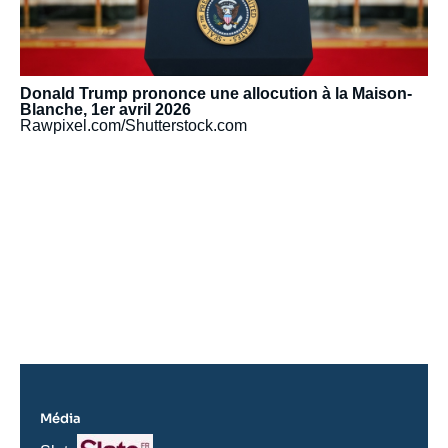
Donald Trump prononce une allocution à la Maison-
Blanche, 1er avril 2026
Rawpixel.com/Shutterstock.com
URL
de
Spotify
Média
Logo