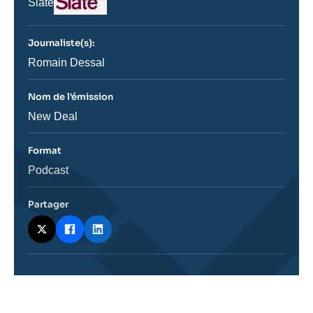
Nom
Slate
du
journal,
revue
Journaliste(s):
ou
émission
Journaliste
Romain Dessal
Nom de l'émission
Nom
New Deal
de
l'émission
Format
Catégorie
Podcast
journalistique
Partager