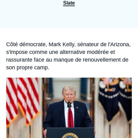
Se connecter
Slate
Nous soutenir
Accroche
Côté démocrate, Mark Kelly, sénateur de l'Arizona,
s'impose comme une alternative modérée et
rassurante face au manque de renouvellement de
son propre camp.
Image
principale
médiatique