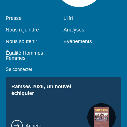
Pied
Presse
Navigation
L'Ifri
de
principale
page
Nous rejoindre
Analyses
Nous soutenir
Événements
Égalité Hommes
Femmes
Se connecter
Titre
Ramses 2026, Un nouvel
échiquier
Lien
Acheter