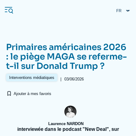
Aller
Panneau de gestion des cookies
au
contenu
principal
Primaires américaines 2026
Navigation
: le piège MAGA se referme-
principale
t-il sur Donald Trump ?
L'Ifri
Interventions médiatiques
|
03/06/2026
Analyses
Ajouter à mes favoris
À propos de l'Ifri
Recherches fréquentes
Événements
L'Ifri en bref
Proche-Orient
Laurence NARDON
interviewée dans le podcast "New Deal", sur