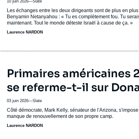
10 juin 2026
—
Nom
Slate
du
Accroche
Les échanges entre les deux dirigeants sont de plus en plu
journal,
Benyamin Netanyahou : « Tu es complètement fou. Tu serais 
revue
maintenant. Tout le monde déteste Israël à cause de ça. »
ou
Laurence NARDON
émission
Primaires américaines 
se referme-t-il sur Don
03 juin 2026
—
Nom
Slate
du
Accroche
Côté démocrate, Mark Kelly, sénateur de l'Arizona, s'impos
journal,
manque de renouvellement de son propre camp.
revue
Laurence NARDON
ou
émission