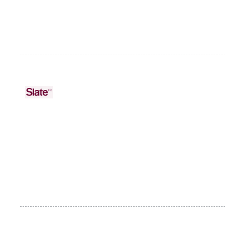
URL
Logo
de
Spotify