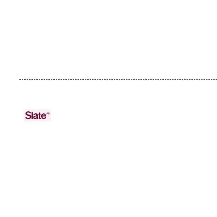
URL
Logo
de
Spotify