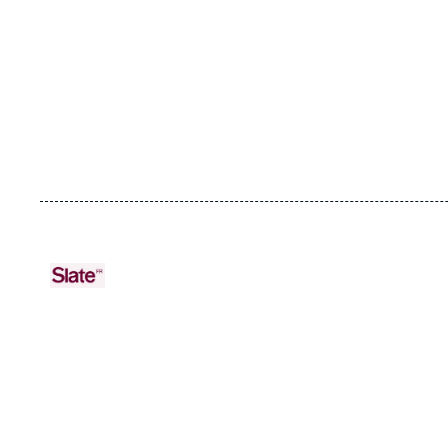
URL
Logo
de
Spotify