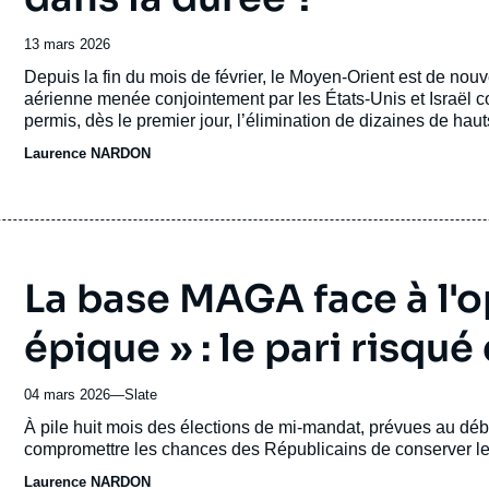
Date
13 mars 2026
de
Accroche
Depuis la fin du mois de février, le Moyen-Orient est de nouve
publication
aérienne menée conjointement par les États-Unis et Israël co
permis, dès le premier jour, l’élimination de dizaines de hau
Laurence NARDON
La base MAGA face à l'o
épique » : le pari risqu
04 mars 2026
—
Nom
Slate
du
Accroche
À pile huit mois des élections de mi-mandat, prévues au déb
journal,
compromettre les chances des Républicains de conserver le
revue
Laurence NARDON
ou