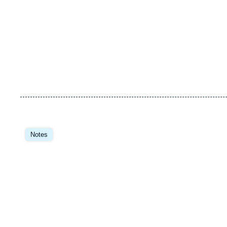
Image
principale
Notes