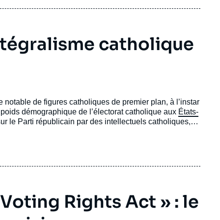
intégralisme catholique
notable de figures catholiques de premier plan, à l’instar
e poids démographique de l’électorat catholique aux
États-
r le Parti républicain par des intellectuels catholiques,
ionniste » de ce dernier, laquelle cherchait à concilier
, des universitaires tels que Patrick Deneen et Adrian
 catholique » et promeuvent un nouveau projet politique :
Voting Rights Act » : le