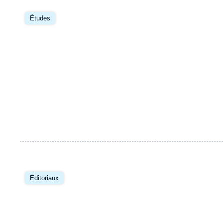
Image
principale
Études
Image
principale
Éditoriaux