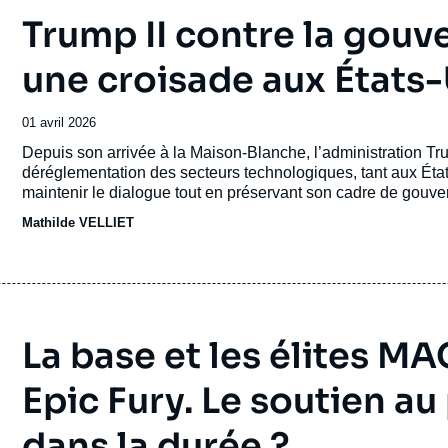
Trump II contre la gouv
une croisade aux États-
Date
01 avril 2026
de
Accroche
Depuis son arrivée à la Maison-Blanche, l’administration 
publication
déréglementation des secteurs technologiques, tant aux Ét
maintenir le dialogue tout en préservant son cadre de gouv
Mathilde VELLIET
La base et les élites MA
Epic Fury. Le soutien au
dans la durée ?