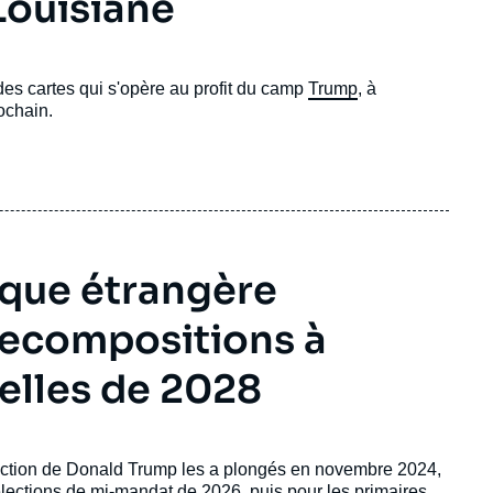
Louisiane
 des cartes qui s'opère au profit du camp
Trump
, à
ochain.
ique étrangère
recompositions à
ielles de 2028
élection de Donald Trump les a plongés en novembre 2024,
lections de mi-mandat de 2026, puis pour les primaires