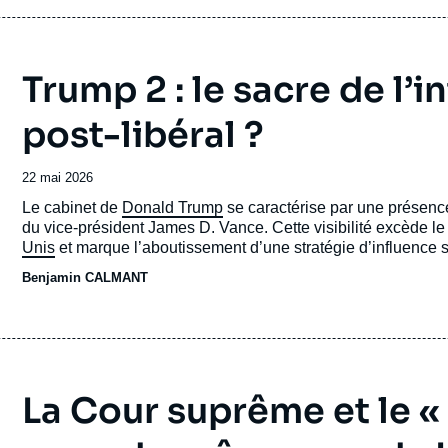
Trump 2 : le sacre de l’
post-libéral ?
Date
22 mai 2026
de
Accroche
Le cabinet de
Donald Trump
se caractérise par une présence 
publication
du vice-président James D. Vance. Cette visibilité excède l
Unis
et marque l’aboutissement d’une stratégie d’influence su
amorcée dans les années 1950 en réaction à l’idéologie « fus
Benjamin CALMANT
conservatisme moral et libéralisme économique. Depuis 2016
Vermeule ont développé un courant qualifié d’« intégralisme
le post-libéralisme.
La Cour suprême et le « 