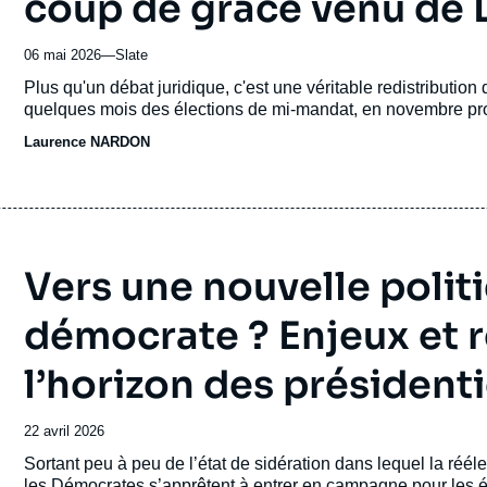
coup de grâce venu de 
06 mai 2026
—
Nom
Slate
du
Accroche
Plus qu'un débat juridique, c'est une véritable redistribution
journal,
quelques mois des élections de mi-mandat, en novembre pr
revue
Laurence NARDON
ou
émission
Vers une nouvelle polit
démocrate ? Enjeux et 
l’horizon des président
Date
22 avril 2026
de
Accroche
Sortant peu à peu de l’état de sidération dans lequel la ré
publication
les Démocrates s’apprêtent à entrer en campagne pour les é