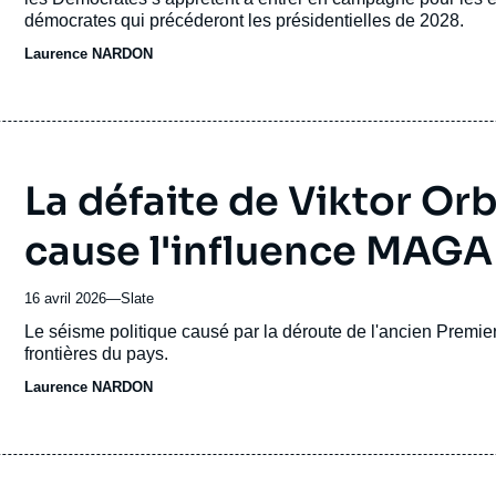
démocrates qui précéderont les présidentielles de 2028.
Laurence NARDON
La défaite de Viktor Or
cause l'influence MAGA
16 avril 2026
—
Nom
Slate
du
Accroche
Le séisme politique causé par la déroute de l'ancien Premier
journal,
frontières du pays.
revue
Laurence NARDON
ou
émission