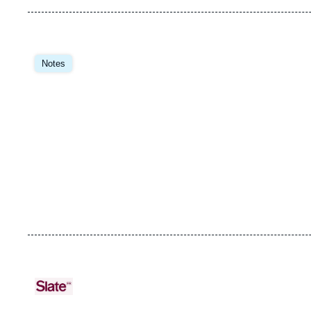
Image
principale
Notes
URL
Logo
de
Spotify