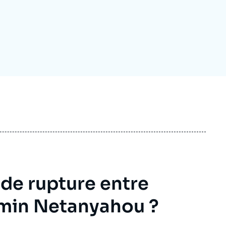
ecrutement
écurité - Défense
ocuments de référence
echnologie
t de rupture entre
min Netanyahou ?