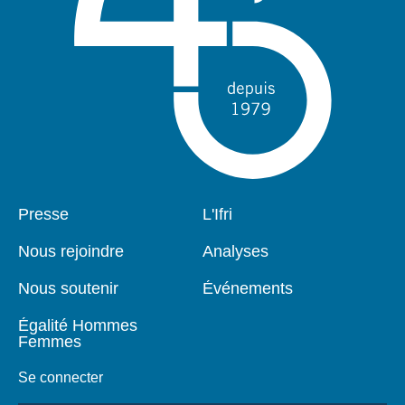
Pied
Presse
Navigation
L'Ifri
de
principale
page
Nous rejoindre
Analyses
Nous soutenir
Événements
Égalité Hommes
Femmes
Se connecter