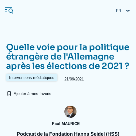
Aller
Panneau de gestion des cookies
au
contenu
principal
Quelle voie pour la politique
Navigation
étrangère de l'Allemagne
principale
après les élections de 2021 ?
L'Ifri
Interventions médiatiques
|
21/09/2021
Analyses
Ajouter à mes favoris
À propos de l'Ifri
Recherches fréquentes
Événements
L'Ifri en bref
Proche-Orient
Paul MAURICE
Podcast de la Fondation Hanns Seidel (HSS)