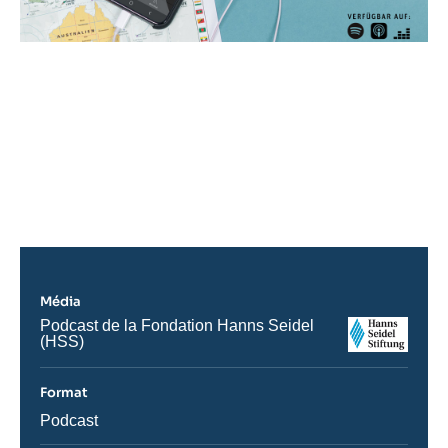
URL
de
Spotify
Média
Logo
Nom
Podcast de la Fondation Hanns Seidel
du
(HSS)
journal,
revue
ou
Format
émission
Catégorie
Podcast
journalistique