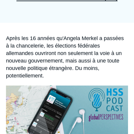
Se connecter
Nous soutenir
Accroche
Après les 16 années qu'Angela Merkel a passées
à la chancelerie, les élections fédérales
allemandes ouvriront non seulement la voie à un
nouveau gouvernement, mais aussi à une toute
nouvelle politique étrangère. Du moins,
potentiellement.
Image
principale
médiatique