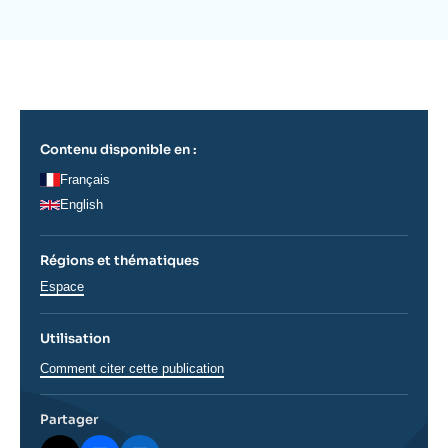
Se connecter
de
couverture
de
Nous soutenir
la
publication
Contenu disponible en :
Français
English
Régions et thématiques
Thématiques
Espace
analyses
Utilisation
Comment citer cette publication
Partager