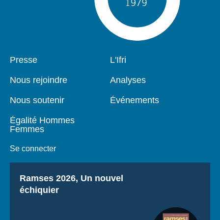
Pied
Presse
Navigation
L'Ifri
de
principale
page
Nous rejoindre
Analyses
Nous soutenir
Événements
Égalité Hommes
Femmes
Se connecter
Titre
Ramses 2026, Un nouvel
échiquier