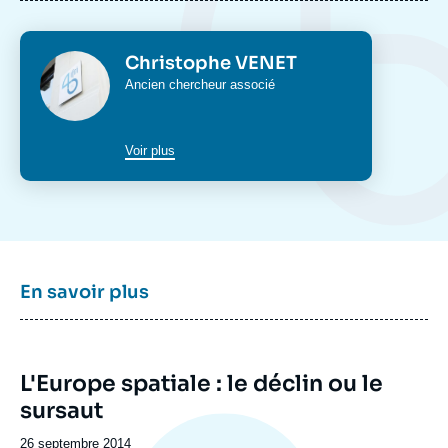
Image
Photo
Christophe VENET
de
couverture
Intitulé
Ancien chercheur associé
de
du
la
poste
publication
Voir plus
Christophe VENET, Kai-Uwe SCHROGL, «
The impact of the European Space Policy
on space commerce », Chapitre d'ouvrage,
Ifri, 1 septembre 2011.
En savoir plus
Copier
L'Europe spatiale : le déclin ou le
sursaut
Date
26 septembre 2014