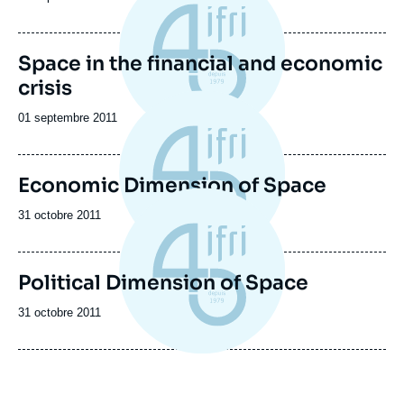
de
publication
Space in the financial and economic
crisis
Date
01 septembre 2011
de
publication
Economic Dimension of Space
Date
31 octobre 2011
de
publication
Political Dimension of Space
Date
31 octobre 2011
de
publication