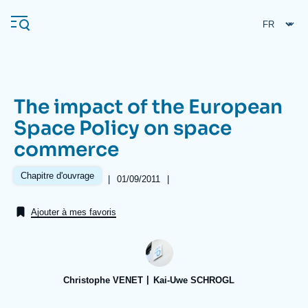
Aller
Panneau de gestion des cookies
au
contenu
principal
The impact of the European
Navigation
Space Policy on space
principale
commerce
L'Ifri
Chapitre d'ouvrage
|
Date
01/09/2011
|
Références
de
Analyses
publication
Ajouter à mes favoris
À propos de l'Ifri
Recherches fréquentes
Événements
L'Ifri en bref
Proche-Orient
Christophe VENET
Kai-Uwe SCHROGL
Image