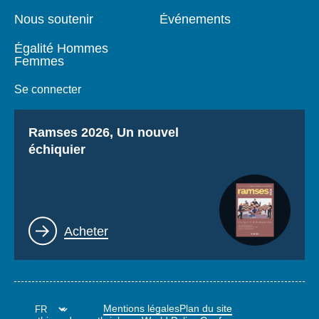
Nous soutenir
Événements
Égalité Hommes
Femmes
Se connecter
Titre
Ramses 2026, Un nouvel
échiquier
Lien
Acheter
Mentions légales
Plan du site