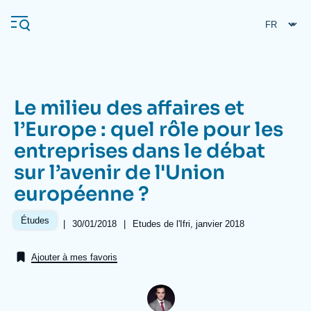
Aller
Panneau de gestion des cookies
au
contenu
principal
Le milieu des affaires et
Navigation
l’Europe : quel rôle pour les
principale
entreprises dans le débat
L'Ifri
sur l’avenir de l'Union
européenne ?
Analyses
À propos de l'Ifri
Recherches fréquentes
Études
|
Date
30/01/2018
|
Références
Etudes de l'Ifri, janvier 2018
de
Événements
L'Ifri en bref
Proche-Orient
publication
Ajouter à mes favoris