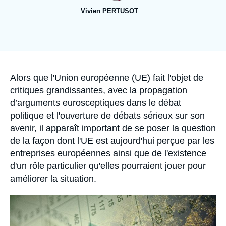
Se connecter
Vivien PERTUSOT
Nous soutenir
Image
de
couverture
de
la
publication
Accroche
Alors que l'Union européenne (UE) fait l'objet de
critiques grandissantes, avec la propagation
d’arguments eurosceptiques dans le débat
politique et l'ouverture de débats sérieux sur son
avenir, il apparaît important de se poser la question
de la façon dont l'UE est aujourd'hui perçue par les
entreprises européennes ainsi que de l'existence
d'un rôle particulier qu'elles pourraient jouer pour
améliorer la situation.
Image
principale