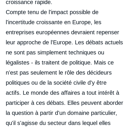
croissance rapide.
Compte tenu de l'impact possible de
l'incertitude croissante en Europe, les
entreprises européennes devraient repenser
leur approche de l'Europe. Les débats actuels
Image
ne sont pas simplement techniques ou
de
couverture
légalistes - ils traitent de politique. Mais ce
de
la
n'est pas seulement le rôle des décideurs
publication
politiques ou de la société civile d'y être
actifs. Le monde des affaires a tout intérêt à
Vivien PERTUSOT, « Le milieu des affaires
participer à ces débats. Elles peuvent aborder
et l’Europe : quel rôle pour les entreprises
dans le débat sur l’avenir de l'Union
la question à partir d'un domaine particulier,
européenne ? », Études, Ifri, 30 janvier
2018.
qu'il s'agisse du secteur dans lequel elles
Copier