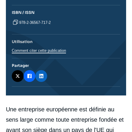
ISBN / ISSN
978-2-36567-717-2
Utilisation
Comment citer cette publication
Partager
Corps
Une entreprise européenne est définie au
analyses
sens large comme toute entreprise fondée et
ayant son siège dans un pays de l'UE qui