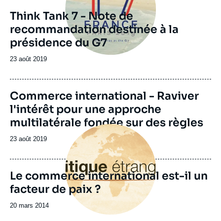
Think Tank 7 - Note de
recommandation destinée à la
présidence du G7
Date
23 août 2019
de
publication
Image
Commerce international - Raviver
de
l'intérêt pour une approche
couverture
de
multilatérale fondée sur des règles
la
Image
publication
principale
Date
23 août 2019
de
publication
Le commerce international est-il un
facteur de paix ?
Date
20 mars 2014
de