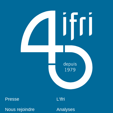
Pied
Presse
Navigation
L'Ifri
de
principale
page
Nous rejoindre
Analyses