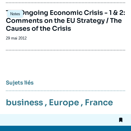
publication
The Ongoing Economic Crisis - 1 & 2:
Notes
Comments on the EU Strategy / The
Causes of the Crisis
Date
29 mai 2012
de
publication
Sujets liés
business
,
Europe
,
France