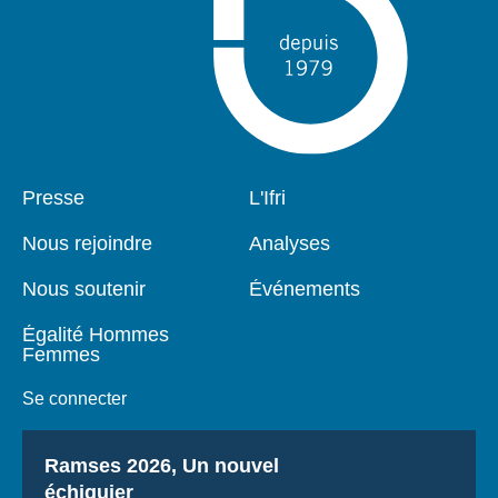
Pied
Presse
Navigation
L'Ifri
de
principale
page
Nous rejoindre
Analyses
Nous soutenir
Événements
Égalité Hommes
Femmes
Se connecter
Titre
Ramses 2026, Un nouvel
échiquier