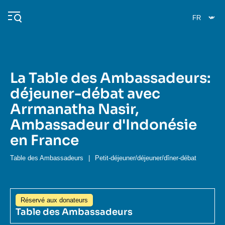
Aller
Panneau de gestion des cookies
au
contenu
principal
La Table des Ambassadeurs:
Navigation
déjeuner-débat avec
principale
Arrmanatha Nasir,
L'Ifri
Ambassadeur d'Indonésie
en France
Analyses
À propos de l'Ifri
Recherches fréquentes
Table des Ambassadeurs
|
Petit-déjeuner/déjeuner/dîner-débat
Événements
L'Ifri en bref
Proche-Orient
Réservé aux donateurs
Table des Ambassadeurs
Image