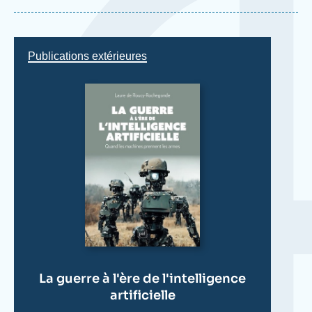
Parallèlement à ses activités de recherche, elle
enseigne l'éthique de la guerre et la maîtrise des
armements à Sciences Po Paris et à l’Université
Publications extérieures
Paris 2 Panthéon-Assas. Elle est par ailleurs
titulaire d'un master de politiques publiques et d'un
bachelor
de Sciences Po Paris, au cours duquel
elle a passé une année au département de War
Studies de King's College à Londres.
La guerre à l'ère de l'intelligence
artificielle