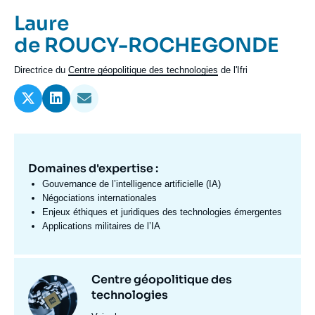
Se connecter
Prénom
Laure
de
Nom
de ROUCY-ROCHEGONDE
Nous soutenir
l'expert
de
Intitulé
Directrice du
Centre géopolitique des technologies
de l'Ifri
l'expert
du
poste
Domaines d'expertise :
Domaine
d'expertises
Gouvernance de l’intelligence artificielle (IA)
Fr
Négociations internationales
Enjeux éthiques et juridiques des technologies émergentes
Applications militaires de l’IA
Centres
Centre géopolitique des
Image
et
technologies
principale