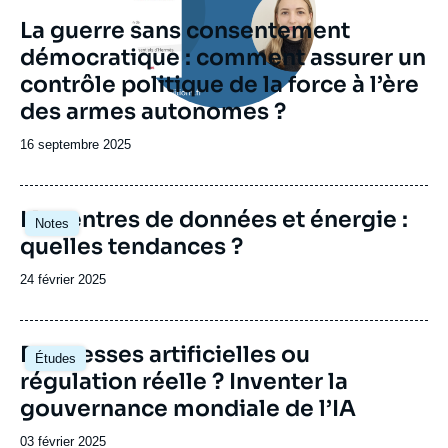
La guerre sans consentement
démocratique : comment assurer un
contrôle politique de la force à l’ère
des armes autonomes ?
Date
16 septembre 2025
de
publication
Image
IA, centres de données et énergie :
Notes
principale
quelles tendances ?
Date
24 février 2025
de
publication
Image
Promesses artificielles ou
Études
principale
régulation réelle ? Inventer la
gouvernance mondiale de l’IA
Date
03 février 2025