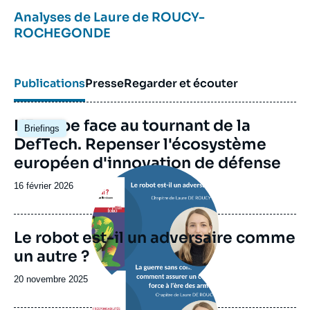
Analyses de
Laure de ROUCY-
ROCHEGONDE
Publications
Presse
Regarder et écouter
Image
L'Europe face au tournant de la
Briefings
principale
DefTech. Repenser l'écosystème
européen d'innovation de défense
Image
principale
Date
16 février 2026
de
publication
Le robot est-il un adversaire comme
un autre ?
Image
principale
Date
20 novembre 2025
de
publication