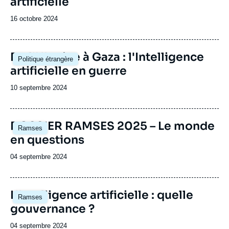
artificielle
Date
16 octobre 2024
de
publication
Image
De l'Ukraine à Gaza : l'Intelligence
Politique étrangère
principale
artificielle en guerre
Date
10 septembre 2024
de
publication
Image
DOSSIER RAMSES 2025 – Le monde
Ramses
principale
en questions
Date
04 septembre 2024
de
publication
Image
L'Intelligence artificielle : quelle
Ramses
principale
gouvernance ?
Date
04 septembre 2024