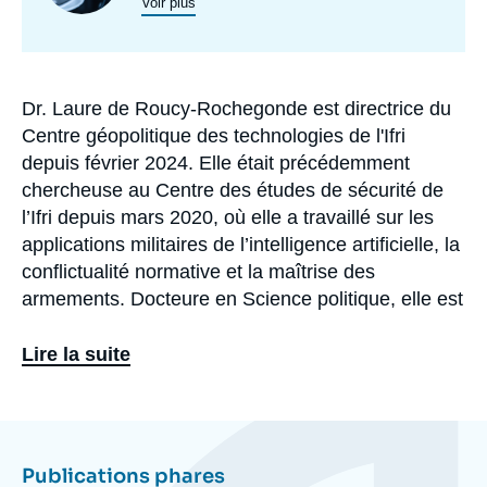
programmes
Voir plus
de
recherche
Dr. Laure de Roucy-Rochegonde est directrice du
Biographie
Centre géopolitique des technologies de l'Ifri
depuis février 2024. Elle était précédemment
chercheuse au Centre des études de sécurité de
l’Ifri depuis mars 2020, où elle a travaillé sur les
applications militaires de l’intelligence artificielle, la
conflictualité normative et la maîtrise des
armements. Docteure en Science politique, elle est
également chercheuse associée au Centre de
recherches internationales (CERI, Sciences
Lire la suite
Po/CNRS). En octobre 2024 est paru son premier
ouvrage, intitulé La Guerre à l’ère de l’Intelligence
Eléments
artificielle : quand les machines prennent les
a
armes (PUF).
la
Publications phares
une