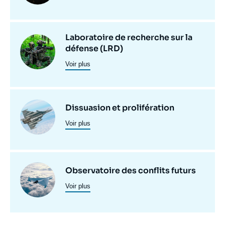
programmes
de
Laboratoire de recherche sur la
recherche
Image
défense (LRD)
principale
Voir plus
Image
Dissuasion et prolifération
Voir plus
principale
Image
Observatoire des conflits futurs
Voir plus
principale