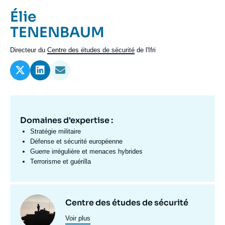
Se connecter
Prénom
Élie
de
Nom
TENENBAUM
Nous soutenir
l'expert
de
Intitulé
Directeur du
Centre des études de sécurité
de l'Ifri
l'expert
du
poste
Domaines d'expertise :
Domaine
d'expertises
Stratégie militaire
Fr
Défense et sécurité européenne
Guerre irrégulière et menaces hybrides
Terrorisme et guérilla
Centres
Image
Centre des études de sécurité
et
Voir plus
principale