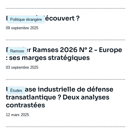
de
publication
Image
L'Europe à découvert ?
Politique étrangère
principale
Date
09 septembre 2025
de
publication
Image
Dossier Ramses 2026 N° 2 - Europe
Ramses
principale
: ses marges stratégiques
Date
03 septembre 2025
de
publication
Image
Une base industrielle de défense
Études
principale
transatlantique ? Deux analyses
contrastées
Date
12 mars 2025
de
publication