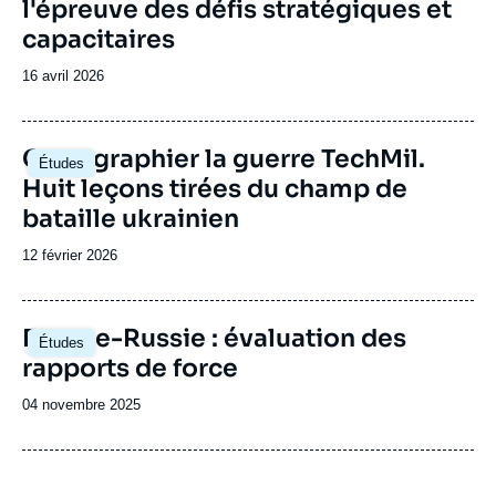
l'épreuve des défis stratégiques et
capacitaires
Date
16 avril 2026
de
publication
Image
Cartographier la guerre TechMil.
Études
principale
Huit leçons tirées du champ de
bataille ukrainien
Date
12 février 2026
de
publication
Image
Europe-Russie : évaluation des
Études
principale
rapports de force
Date
04 novembre 2025
de
publication