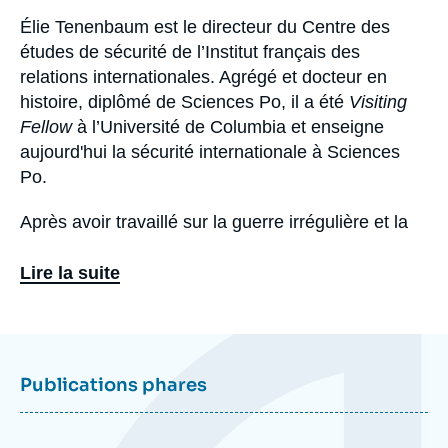
Élie Tenenbaum est le directeur du Centre des
Biographie
études de sécurité de l’Institut français des
relations internationales. Agrégé et docteur en
histoire, diplômé de Sciences Po, il a été
Visiting
Fellow
à l’Université de Columbia et enseigne
aujourd'hui la sécurité internationale à Sciences
Po.
Après avoir travaillé sur la guerre irrégulière et la
lutte contre le terrorisme, ses recherches l'amènent
à couvrir les enjeux stratégiques plus généraux, et
Lire la suite
notamment la politique de sécurité et de défense
en Europe. Il est l’auteur de nombreux articles et
Eléments
ouvrages d’histoire et de stratégie dont
La guerre
a
de vingt ans : djihadisme et contre-terrorisme au
la
Publications phares
une
XXI
e
siècle
, coécrit avec Marc Hecker, (Robert
Laffont, Prix du Livre Géopolitique 2021).