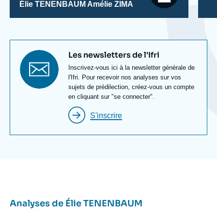
Élie TENENBAUM
Amélie ZIMA
Titre
Les newsletters de l'Ifri
newsletter
Texte
Inscrivez-vous ici à la newsletter générale de
Newsletter
l'Ifri. Pour recevoir nos analyses sur vos
sujets de prédilection, créez-vous un compte
en cliquant sur "se connecter".
S'inscrire
Analyses de
Élie TENENBAUM