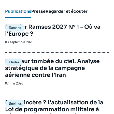
Publications
Presse
Regarder et écouter
Image
Dossier Ramses 2027 N° 1 - Où va
Ramses
principale
l'Europe ?
Date
03 septembre 2026
de
publication
Image
La fureur tombée du ciel. Analyse
Études
principale
stratégique de la campagne
aérienne contre l’Iran
Date
07 mai 2026
de
publication
Image
Enfin sincère ? L'actualisation de la
Briefings
principale
Loi de programmation militaire à