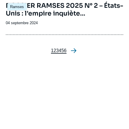
Image
DOSSIER RAMSES 2025 N° 2 – États-
Ramses
principale
Unis : l'empire inquiète...
Date
04 septembre 2024
de
publication
Page
1
Page
2
Page
3
Page
4
Page
5
Page
6
Pagination