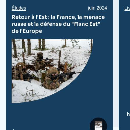
Études
Li
Date
juin 2024
de
Retour à l'Est : la France, la menace
publication
russe et la défense du "Flanc Est"
de l'Europe
h